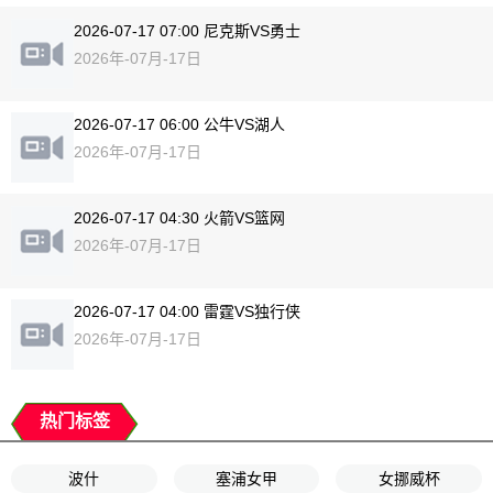
2026-07-17 07:00 尼克斯VS勇士
2026年-07月-17日
2026-07-17 06:00 公牛VS湖人
2026年-07月-17日
2026-07-17 04:30 火箭VS篮网
2026年-07月-17日
2026-07-17 04:00 雷霆VS独行侠
2026年-07月-17日
热门标签
波什
塞浦女甲
女挪威杯