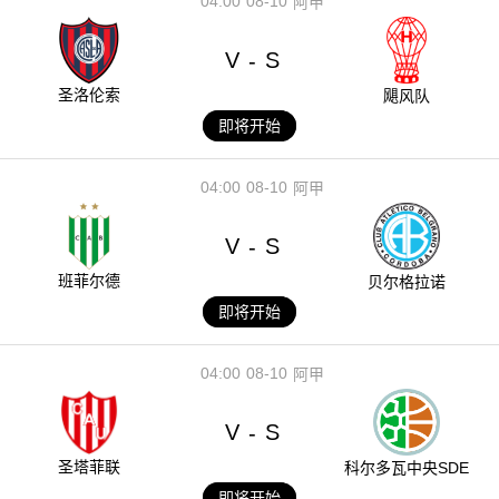
04:00
08-10
阿甲
V
S
-
圣洛伦索
飓风队
即将开始
04:00
08-10
阿甲
V
S
-
班菲尔德
贝尔格拉诺
即将开始
04:00
08-10
阿甲
V
S
-
圣塔菲联
科尔多瓦中央SDE
即将开始