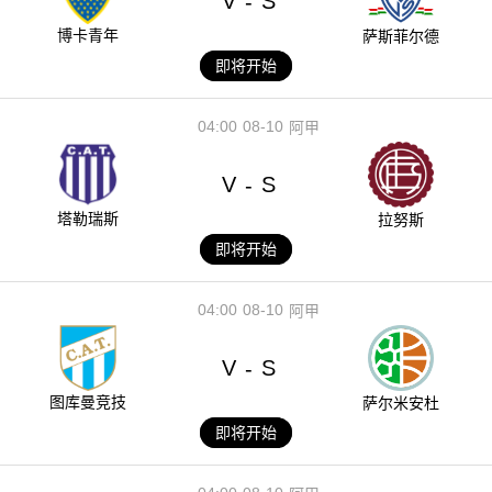
V
S
-
博卡青年
萨斯菲尔德
即将开始
04:00
08-10
阿甲
V
S
-
塔勒瑞斯
拉努斯
即将开始
04:00
08-10
阿甲
V
S
-
图库曼竞技
萨尔米安杜
即将开始