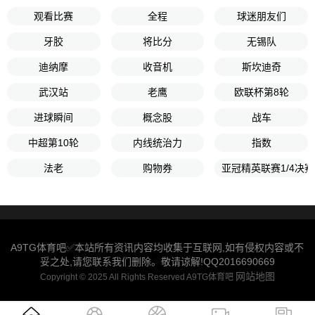
观看比赛
全程
球迷朋友们
牙胶
将比分
无锡队
迪纳摩
收音机
斯坎迪奇
武汉站
老鹰
欧联杯第8轮
进球瞬间
概念股
战车
中超第10轮
内线统治力
指数
法老
购物券
亚冠精英联赛1/4决赛
A9TG体育吧✅本站所有资讯内容均收集于互联网,如有侵权内容或不
妥之处,请您联系我们删除。敬请谅解!QQ2016690669
网站地图
Copyright © 2025 All Rights Reserved A9TG体育吧