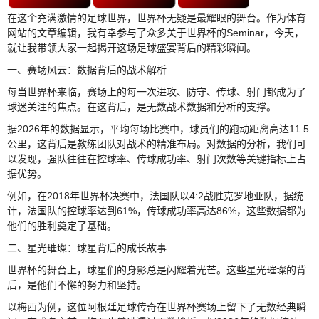
在这个充满激情的足球世界，世界杯无疑是最耀眼的舞台。作为体育
网站的文章编辑，我有幸参与了众多关于世界杯的Seminar，今天，
就让我带领大家一起揭开这场足球盛宴背后的精彩瞬间。
一、赛场风云：数据背后的战术解析
每当世界杯来临，赛场上的每一次进攻、防守、传球、射门都成为了
球迷关注的焦点。在这背后，是无数战术数据和分析的支撑。
据2026年的数据显示，平均每场比赛中，球员们的跑动距离高达11.5
公里，这背后是教练团队对战术的精准布局。对数据的分析，我们可
以发现，强队往往在控球率、传球成功率、射门次数等关键指标上占
据优势。
例如，在2018年世界杯决赛中，法国队以4:2战胜克罗地亚队，据统
计，法国队的控球率达到61%，传球成功率高达86%，这些数据都为
他们的胜利奠定了基础。
二、星光璀璨：球星背后的成长故事
世界杯的舞台上，球星们的身影总是闪耀着光芒。这些星光璀璨的背
后，是他们不懈的努力和坚持。
以梅西为例，这位阿根廷足球传奇在世界杯赛场上留下了无数经典瞬