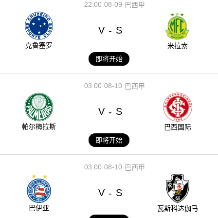
22:00
08-09
巴西甲
V
S
-
克鲁塞罗
米拉索
即将开始
03:00
08-10
巴西甲
V
S
-
帕尔梅拉斯
巴西国际
即将开始
03:00
08-10
巴西甲
V
S
-
巴伊亚
瓦斯科达伽马