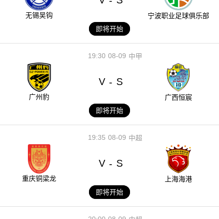
V
S
-
无锡吴钩
宁波职业足球俱乐部
即将开始
19:30
08-09
中甲
V
S
-
广州豹
广西恒宸
即将开始
19:35
08-09
中超
V
S
-
重庆铜梁龙
上海海港
即将开始
20:00
08-09