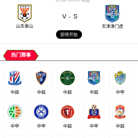
中超
V
S
-
山东泰山
天津津门虎
即将开始
热门赛事
中超
中超
中超
中超
中甲
中甲
中甲
中超
中甲
中超