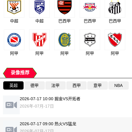
中超
中超
巴西甲
巴西甲
巴西甲
阿甲
阿甲
阿甲
阿甲
阿甲
录像推荐
英超
德甲
法甲
西甲
意甲
NBA
2026-07-17 10:00 掘金VS开拓者
2026年-07月-17日
2026-07-17 09:00 热火VS猛龙
2026年-07月-17日