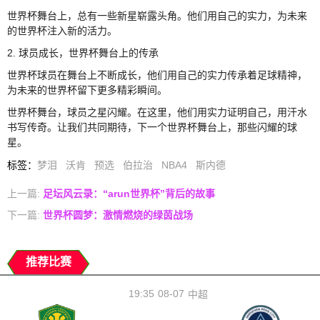
世界杯舞台上，总有一些新星崭露头角。他们用自己的实力，为未来
的世界杯注入新的活力。
2. 球员成长，世界杯舞台上的传承
世界杯球员在舞台上不断成长，他们用自己的实力传承着足球精神，
为未来的世界杯留下更多精彩瞬间。
世界杯舞台，球员之星闪耀。在这里，他们用实力证明自己，用汗水
书写传奇。让我们共同期待，下一个世界杯舞台上，那些闪耀的球
星。
标签
：
梦泪
沃肯
预选
伯拉治
NBA4
斯内德
上一篇:
足坛风云录：“arun世界杯”背后的故事
下一篇:
世界杯圆梦：激情燃烧的绿茵战场
推荐比赛
19:35
08-07
中超