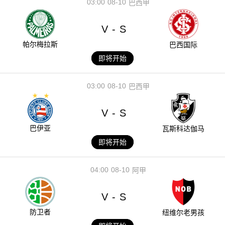
03:00
08-10
巴西甲
V
S
-
帕尔梅拉斯
巴西国际
即将开始
03:00
08-10
巴西甲
V
S
-
巴伊亚
瓦斯科达伽马
即将开始
04:00
08-10
阿甲
V
S
-
防卫者
纽维尔老男孩