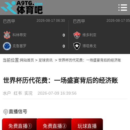
2026-08-17 06:30
2026-08-17 05
巴西甲
巴西甲
0
科林蒂安
维多利亚
0
克鲁塞罗
博塔弗戈
当前位置:
>
>
网站首页
足球资讯
世界杯历代花费：一场盛宴背后的经济账
世界杯历代花费：一场盛宴背后的经济账
水户
红书
实况
2026-07-09 16:39:56
直播信号
免费直播①
免费直播②
玩球直播