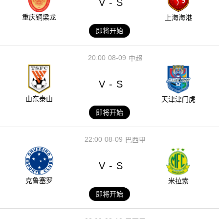
V
S
-
重庆铜梁龙
上海海港
即将开始
20:00
08-09
中超
V
S
-
山东泰山
天津津门虎
即将开始
22:00
08-09
巴西甲
V
S
-
克鲁塞罗
米拉索
即将开始