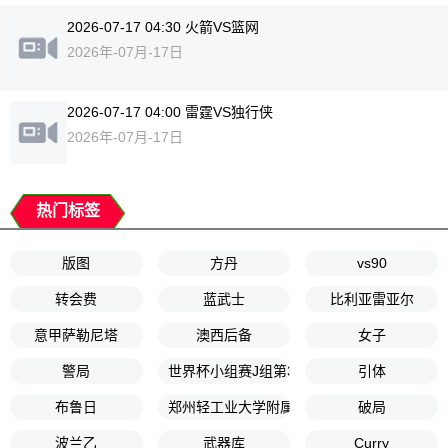
2026-07-17 04:30 火箭VS篮网
2026年-07月-17日
2026-07-17 04:00 雷霆VS独行侠
2026年-07月-17日
热门标签
版图
方丹
vs90
转会费
蓝武士
比利亚雷亚尔
意甲萨勒尼塔
澳西后备
女子
警局
世界杯小组赛J组第3轮
引体
布鲁日
郑州轻工业大学附属小学
破局
波兰乙
武器库
Curry