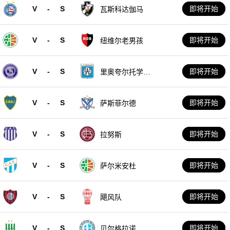
V
-
S
即将开始
瓦斯科达伽马
V
-
S
即将开始
纽维尔老男孩
V
-
S
即将开始
里奥夸尔托学生
队
V
-
S
即将开始
萨斯菲尔德
V
-
S
即将开始
拉努斯
V
-
S
即将开始
萨尔米安杜
V
-
S
即将开始
飓风队
V
-
S
即将开始
贝尔格拉诺