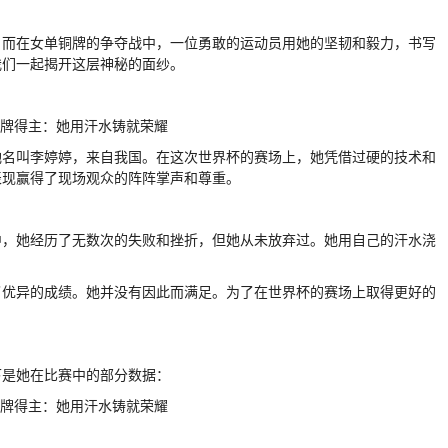
。而在女单铜牌的争夺战中，一位勇敢的运动员用她的坚韧和毅力，书写
我们一起揭开这层神秘的面纱。
她名叫李婷婷，来自我国。在这次世界杯的赛场上，她凭借过硬的技术和
表现赢得了现场观众的阵阵掌声和尊重。
中，她经历了无数次的失败和挫折，但她从未放弃过。她用自己的汗水浇
了优异的成绩。她并没有因此而满足。为了在世界杯的赛场上取得更好的
下是她在比赛中的部分数据：