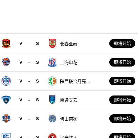
V
-
S
即将开始
长春亚泰
V
-
S
即将开始
上海申花
V
-
S
即将开始
陕西联合月亮泊
队
V
-
S
即将开始
南通支云
V
-
S
即将开始
佛山南狮
V
-
S
即将开始
辽宁铁人