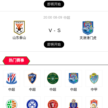
即将开始
20:00
08-09
中超
V
S
-
山东泰山
天津津门虎
即将开始
热门赛事
中超
中超
中超
中超
中甲