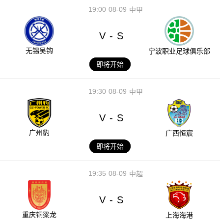
19:00
08-09
中甲
V
S
-
无锡吴钩
宁波职业足球俱乐部
即将开始
19:30
08-09
中甲
V
S
-
广州豹
广西恒宸
即将开始
19:35
08-09
中超
V
S
-
重庆铜梁龙
上海海港