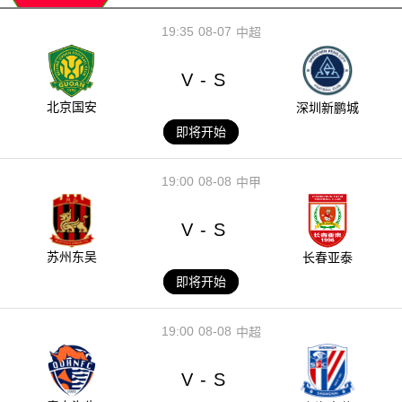
19:35
08-07
中超
V
S
-
北京国安
深圳新鹏城
即将开始
19:00
08-08
中甲
V
S
-
苏州东吴
长春亚泰
即将开始
19:00
08-08
中超
V
S
-