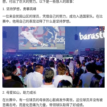
想，付出了巨大的努力。以下是一些感人的故事：
1. 坚持梦想，勇攀高峰
一位来自贫困山区的球员，凭借自己的努力，成功入选国家队。在比
赛中，他用自己的表现诠释了什么是坚持梦想。
2. 母爱如山，助力成长
在比赛中，有一位球员的母亲因心脏病发作离世。这位球员并没有被
悲痛击垮，而是化悲痛为力量，带领球队取得了好成绩。