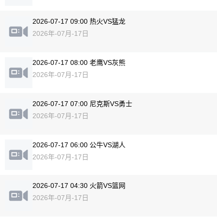
2026-07-17 09:00 热火VS猛龙
2026年-07月-17日
2026-07-17 08:00 老鹰VS灰熊
2026年-07月-17日
2026-07-17 07:00 尼克斯VS勇士
2026年-07月-17日
2026-07-17 06:00 公牛VS湖人
2026年-07月-17日
2026-07-17 04:30 火箭VS篮网
2026年-07月-17日