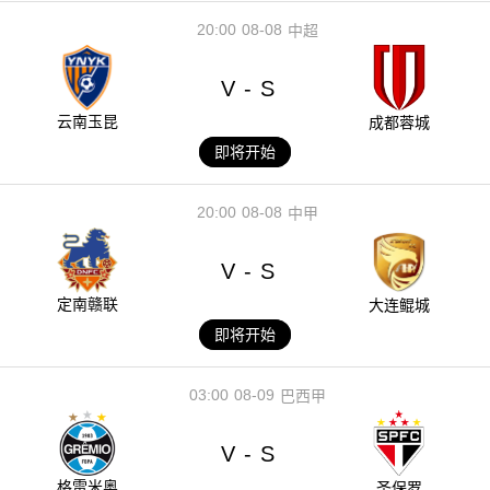
20:00
08-08
中超
V
S
-
云南玉昆
成都蓉城
即将开始
20:00
08-08
中甲
V
S
-
定南赣联
大连鲲城
即将开始
03:00
08-09
巴西甲
V
S
-
格雷米奥
圣保罗