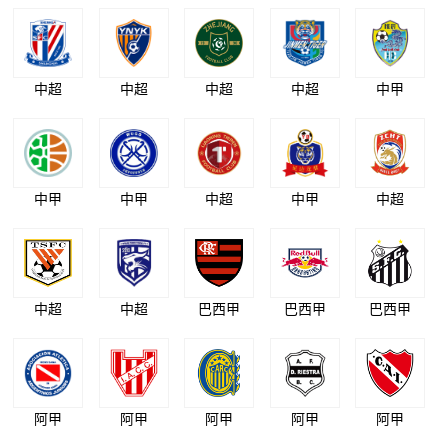
中超
中超
中超
中超
中甲
中甲
中甲
中超
中甲
中超
中超
中超
巴西甲
巴西甲
巴西甲
阿甲
阿甲
阿甲
阿甲
阿甲