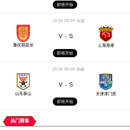
即将开始
19:35
08-09
中超
V
S
-
重庆铜梁龙
上海海港
即将开始
20:00
08-09
中超
V
S
-
山东泰山
天津津门虎
即将开始
热门赛事