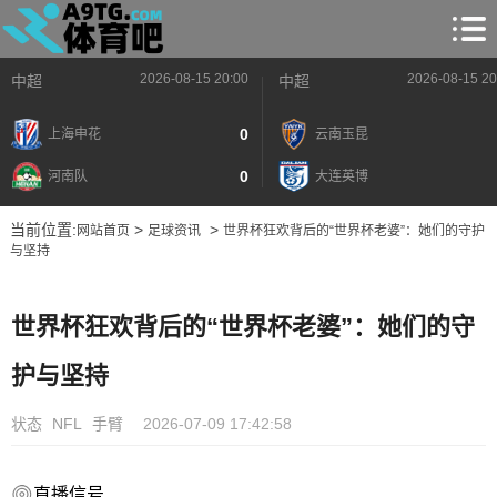
2026-08-15 20:00
2026-08-15 20
中超
中超
0
上海申花
云南玉昆
0
河南队
大连英博
当前位置:
>
>
网站首页
足球资讯
世界杯狂欢背后的“世界杯老婆”：她们的守护
与坚持
世界杯狂欢背后的“世界杯老婆”：她们的守
护与坚持
状态
NFL
手臂
2026-07-09 17:42:58
直播信号