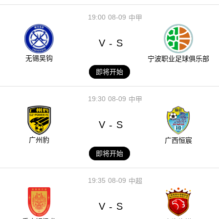
19:00
08-09
中甲
V
S
-
无锡吴钩
宁波职业足球俱乐部
即将开始
19:30
08-09
中甲
V
S
-
广州豹
广西恒宸
即将开始
19:35
08-09
中超
V
S
-