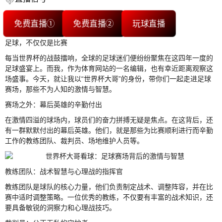
免费直播①
免费直播②
玩球直播
足球，不仅仅是比赛
每当世界杯的战鼓擂响，全球的足球迷们便纷纷聚焦在这四年一度的
足球盛宴上。而我，作为体育网站的一名编辑，也有幸近距离观察这
场盛事。今天，就让我以“世界杯大哥”的身份，带你们一起走进足球
赛场，那些不为人知的激情与智慧。
赛场之外：幕后英雄的辛勤付出
在激情四溢的球场内，球员们的奋力拼搏无疑是焦点。在这背后，还
有一群默默付出的幕后英雄。他们，就是那些为比赛顺利进行而辛勤
工作的教练团队、裁判员、场地维护人员等。
教练团队：战术智慧与心理战的指挥官
教练团队是球队的核心力量，他们负责制定战术、调整阵容，并在比
赛中适时调整策略。一位优秀的教练，不仅要有丰富的战术知识，还
要具备敏锐的洞察力和心理战技巧。