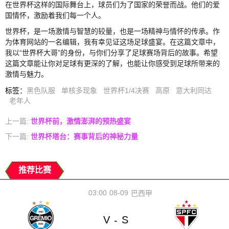
在世界杯这样的国际舞台上，球员们为了国家的荣誉而战。他们的爱
国情怀，激励着我们每一个人。
世界杯，是一场激情与智慧的较量，也是一场精神与情怀的传承。作
为体育网站的一名编辑，我有幸见证这场足球盛宴。在这篇文章中，
我以“世界杯大哥”的身份，与你们分享了足球赛场背后的故事。希望
这篇文章能让你对足球有更深的了解，也能让你感受到足球所带来的
激情与魅力。
标签
：
黑色队服
单核多现象
世界杯1/4决赛
高原
意大利同达
老年人
上一篇:
世界杯前，激情澎湃的预热盛宴
下一篇:
世界杯塔台：赛事背后的神秘力量
推荐比赛
03:00
08-09
巴西甲
V
S
-