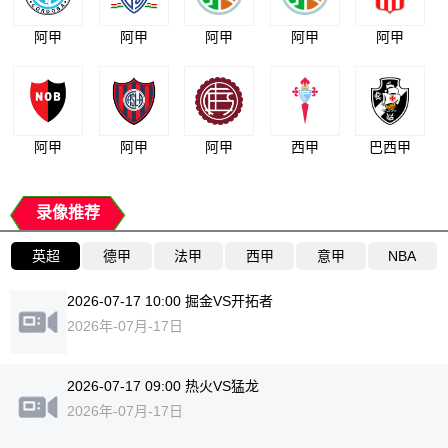
阿甲
阿甲
阿甲
阿甲
阿甲
阿甲
阿甲
阿甲
西甲
巴西甲
录像推荐
英超
德甲
法甲
西甲
意甲
NBA
2026-07-17 10:00 掘金VS开拓者
2026年-07月-17日
2026-07-17 09:00 热火VS猛龙
2026年-07月-17日