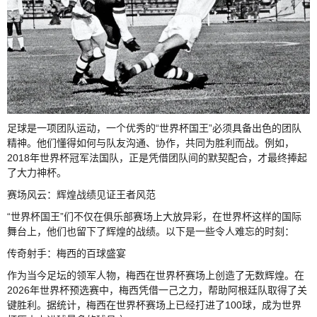
足球是一项团队运动，一个优秀的“世界杯国王”必须具备出色的团队
精神。他们懂得如何与队友沟通、协作，共同为胜利而战。例如，
2018年世界杯冠军法国队，正是凭借团队间的默契配合，才最终捧起
了大力神杯。
赛场风云：辉煌战绩见证王者风范
“世界杯国王”们不仅在俱乐部赛场上大放异彩，在世界杯这样的国际
舞台上，他们也留下了辉煌的战绩。以下是一些令人难忘的时刻：
传奇射手：梅西的百球盛宴
作为当今足坛的领军人物，梅西在世界杯赛场上创造了无数辉煌。在
2026年世界杯预选赛中，梅西凭借一己之力，帮助阿根廷队取得了关
键胜利。据统计，梅西在世界杯赛场上已经打进了100球，成为世界