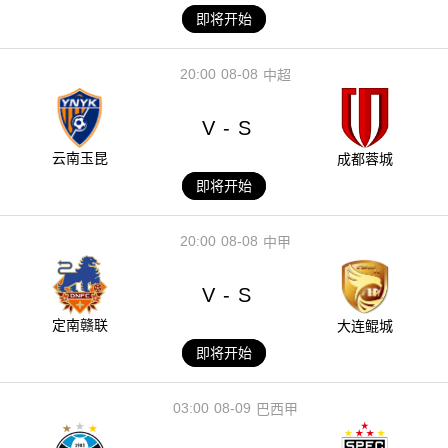
即将开始
20:00
08-08
中超
V
S
-
云南玉昆
成都蓉城
即将开始
20:00
08-08
中甲
V
S
-
定南赣联
大连鲲城
即将开始
03:00
08-09
巴西甲