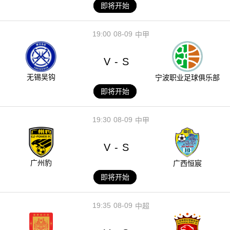
即将开始
19:00
08-09
中甲
V
S
-
无锡吴钩
宁波职业足球俱乐部
即将开始
19:30
08-09
中甲
V
S
-
广州豹
广西恒宸
即将开始
19:35
08-09
中超