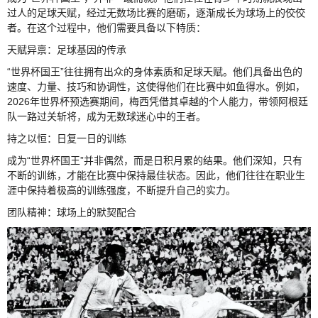
过人的足球天赋，经过无数场比赛的磨砺，逐渐成长为球场上的佼佼
者。在这个过程中，他们需要具备以下特质：
天赋异禀：足球基因的传承
“世界杯国王”往往拥有出众的身体素质和足球天赋。他们具备出色的
速度、力量、技巧和协调性，这使得他们在比赛中如鱼得水。例如，
2026年世界杯预选赛期间，梅西凭借其卓越的个人能力，带领阿根廷
队一路过关斩将，成为无数球迷心中的王者。
持之以恒：日复一日的训练
成为“世界杯国王”并非偶然，而是日积月累的结果。他们深知，只有
不断的训练，才能在比赛中保持最佳状态。因此，他们往往在职业生
涯中保持着极高的训练强度，不断提升自己的实力。
团队精神：球场上的默契配合