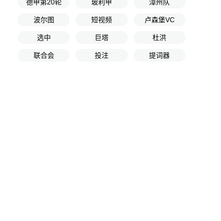
德甲第20轮
玻利甲
漳州队
波尔图
短视频
卢森堡VC
选中
巨塔
杜洪
联合会
投注
提词器