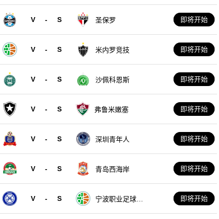
V
-
S
即将开始
圣保罗
V
-
S
即将开始
米内罗竞技
V
-
S
即将开始
沙佩科恩斯
V
-
S
即将开始
弗鲁米嫩塞
V
-
S
即将开始
深圳青年人
V
-
S
即将开始
青岛西海岸
V
-
S
即将开始
宁波职业足球俱
乐部