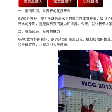
免费直播①
免费直播②
玩球直播
一、激情澎湃，世界杯的竞技舞台
GWC世界杯，作为全球最高水平的综合性体育赛事，吸引了
汗水的身影，是无数日夜的努力和拼搏。今天，就让我带大家
二、赛场风云，竞技的魅力
GWC世界杯的赛场，是运动员们展现自我、挑战极限的舞台
和不确定性，让观众们大呼过瘾。