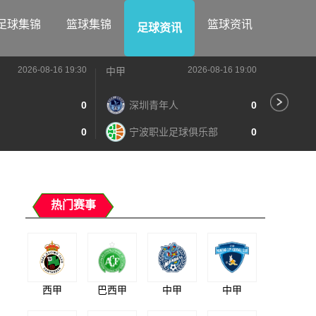
足球集锦
篮球集锦
篮球资讯
足球资讯
2026-08-16 19:30
2026-08-16 19:00
中甲
中甲
0
深圳青年人
0
苏
0
宁波职业足球俱乐部
0
南
热门赛事
西甲
巴西甲
中甲
中甲