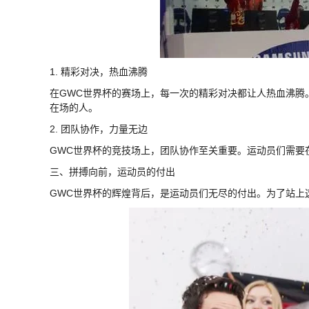
1. 精彩对决，热血沸腾
在GWC世界杯的赛场上，每一次的精彩对决都让人热血沸腾
在场的人。
2. 团队协作，力量无边
GWC世界杯的竞技场上，团队协作至关重要。运动员们需要
三、拼搏向前，运动员的付出
GWC世界杯的辉煌背后，是运动员们无尽的付出。为了站上