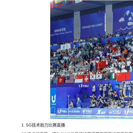
1. 5G技术助力比赛直播