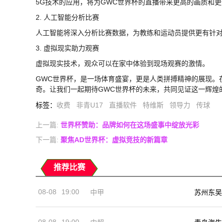
5G技术的应用，将为GWC世界杯的直播带来更高的画质和
2. 人工智能分析比赛
人工智能将深入分析比赛数据，为教练和运动员提供更有针
3. 虚拟现实助力观赛
虚拟现实技术，观众可以在家中体验到现场观赛的激情。
GWC世界杯，是一场体育盛宴，更是人类拼搏精神的展现。
奇。让我们一起期待GWC世界杯的未来，共同见证这一辉煌
标签
：
收费
非青U17
直播软件
特维斯
领导力
传球
上一篇:
世界杯赞助：品牌如何在这场盛事中绽放光彩
下一篇:
聚焦AD世界杯：虚拟竞技的新篇章
推荐比赛
08-08
19:00
中甲
苏州东吴
08-08
19:00