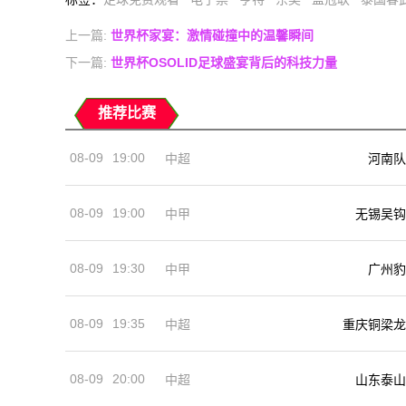
上一篇:
世界杯家宴：激情碰撞中的温馨瞬间
下一篇:
世界杯OSOLID足球盛宴背后的科技力量
推荐比赛
08-09
19:00
河南队
中超
08-09
19:00
中甲
无锡吴钩
08-09
19:30
中甲
广州豹
08-09
19:35
中超
重庆铜梁龙
08-09
20:00
中超
山东泰山