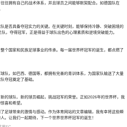
，往往拥有自己的战术体系，并且球员之间能够默契配合。如德国队在
。
球队是否具备夺冠实力的关键。在关键时刻，能够保持冷静、突破困境的
荷兰队，夺得冠军，正是得益于球队出色的心理素质和逆境突破能力。
对整个国家和民族足球事业的传承。每一届世界杯冠军的诞生，都点燃了
军球队，如巴西、德国等，都拥有完善的青训体系，为国家队输送了大量
球队夺冠奠定了基础。
新的球队、新的球员崛起，挑战冠军的荣誉。正如2026年的世界杯，我
的惊喜和希望。
到了足球带来的激情与感动。作为体育网站的文章编辑，我有幸将这些瞬
的人。让我们一起期待，下一个世界世界杯冠军的诞生！
武里FC