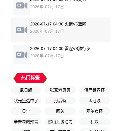
2026年-07月-17日
2026-07-17 04:30 火箭VS篮网
2026年-07月-17日
2026-07-17 04:00 雷霆VS独行侠
2026年-07月-17日
热门标签
尼日超
张家港贝贝
僵尸世界杯
状元签选中了
丹后备
孟冠联
贝宁
回关
塞尔女杯
辛普森的预言
佛山汇诚动力
狂欢