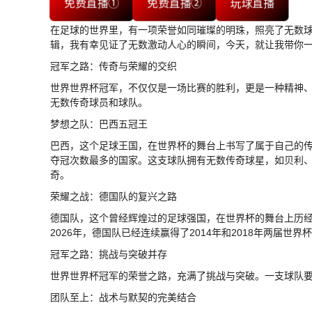
免费直播①
免费直播②
玩球直播
在足球的世界里，有一项荣誉如同璀璨的明珠，照亮了无数球
辑，我有幸见证了无数激动人心的瞬间，今天，就让我带你
冠军之路：传奇与荣耀的交织
世界世界杯冠军，不仅仅是一场比赛的胜利，更是一种精神、
无数传奇球员和球队。
梦想之队：巴西五冠王
巴西，这个足球王国，在世界杯的舞台上书写了属于自己的传
夺冠次数最多的国家。这支球队拥有无数传奇球星，如贝利
奇。
荣耀之战：德国队的复兴之路
德国队，这个曾经辉煌过的足球强国，在世界杯的舞台上历经
2026年，德国队已经连续赢得了2014年和2018年两届世
冠军之路：挑战与突破并存
世界世界杯冠军的荣誉之路，充满了挑战与突破。一支球队
团队至上：战术与默契的完美结合