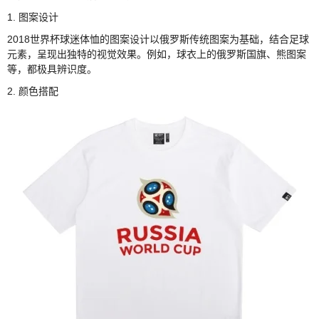
1. 图案设计
2018世界杯球迷体恤的图案设计以俄罗斯传统图案为基础，结合足球
元素，呈现出独特的视觉效果。例如，球衣上的俄罗斯国旗、熊图案
等，都极具辨识度。
2. 颜色搭配