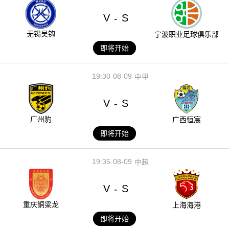
V
S
-
无锡吴钩
宁波职业足球俱乐部
即将开始
19:30
08-09
中甲
V
S
-
广州豹
广西恒宸
即将开始
19:35
08-09
中超
V
S
-
重庆铜梁龙
上海海港
即将开始