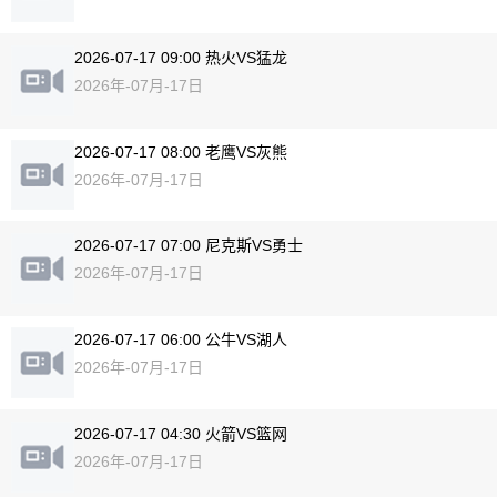
2026-07-17 09:00 热火VS猛龙
2026年-07月-17日
2026-07-17 08:00 老鹰VS灰熊
2026年-07月-17日
2026-07-17 07:00 尼克斯VS勇士
2026年-07月-17日
2026-07-17 06:00 公牛VS湖人
2026年-07月-17日
2026-07-17 04:30 火箭VS篮网
2026年-07月-17日