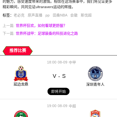
的魅力，感受速度带来的激情。相信在这场赛事中，我们将见证更多
精彩瞬间，共同见证ultraravers运动的辉煌。
标签
：
老必克
原声直播
pp
田桑NBA
会徽
斯伐超
上一篇:
世界杯狂欢，如何看球更舒服？
下一篇:
世界杯战甲：足球装备的科技进化之路
推荐比赛
18:00
08-09
中甲
V
S
-
延边龙鼎
深圳青年人
即将开始
19:00
08-09
中超