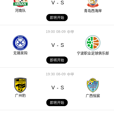
V
S
-
河南队
青岛西海岸
即将开始
19:00
08-09
中甲
V
S
-
无锡吴钩
宁波职业足球俱乐部
即将开始
19:30
08-09
中甲
V
S
-
广州豹
广西恒宸
即将开始