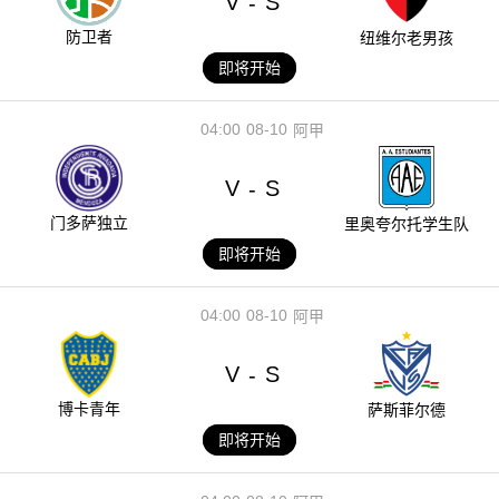
V
S
-
防卫者
纽维尔老男孩
即将开始
04:00
08-10
阿甲
V
S
-
门多萨独立
里奥夸尔托学生队
即将开始
04:00
08-10
阿甲
V
S
-
博卡青年
萨斯菲尔德
即将开始