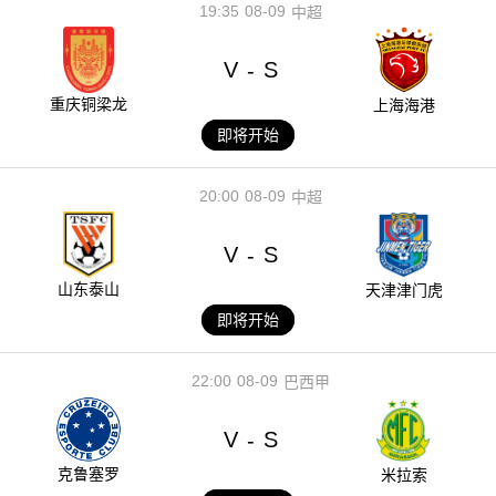
19:35
08-09
中超
V
S
-
重庆铜梁龙
上海海港
即将开始
20:00
08-09
中超
V
S
-
山东泰山
天津津门虎
即将开始
22:00
08-09
巴西甲
V
S
-
克鲁塞罗
米拉索