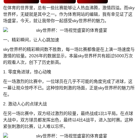
在体育的世界里，总有一些比赛能够让人热血沸腾，激情四溢。而sky
世界杯，无疑就是其中之一。作为体育网站的编辑，我有幸见证了这
场盛宴，今天，就让我带你一起感受sky世界杯的魅力。
一、精彩瞬间，让人心跳加速
sky世界杯的精彩瞬间数不胜数，每一场比赛都像是在上演一场速度与
激情的较量。2026年的数据显示，本届sky世界杯共有超过5000万次
的观看人次，创下了历史新高。
1. 零度角进球，惊心动魄
在一场激烈的比赛中，一位球员在几乎不可能的角度完成了进球，这
一幕让观众惊呼不已。这种惊险刺激的场面，正是sky世界杯的魅力所
在。
2. 激动人心的点球大战
在另一场比赛中，双方经过激烈的较量，最终战成1比1平局。在点球
大战中，双方球员都发挥出色，最终以4比4战平，进入加时赛。这种
紧张刺激的比赛，让人难以忘怀。