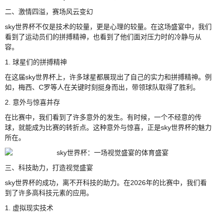
二、激情四溢，赛场风云变幻
sky世界杯不仅是技术的较量，更是心理的较量。在这场盛宴中，我们
看到了运动员们的拼搏精神，也看到了他们面对压力时的冷静与从
容。
1. 球星们的拼搏精神
在这届sky世界杯上，许多球星都展现出了自己的实力和拼搏精神。例
如，梅西、C罗等人在关键时刻挺身而出，带领球队取得了胜利。
2. 意外与惊喜并存
在比赛中，我们看到了许多意外的发生。有时候，一个不经意的传
球，就能成为比赛的转折点。这种意外与惊喜，正是sky世界杯的魅力
所在。
三、科技助力，打造视觉盛宴
sky世界杯的成功，离不开科技的助力。在2026年的比赛中，我们看
到了许多高科技元素的应用。
1. 虚拟现实技术