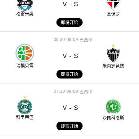
V
S
-
格雷米奥
圣保罗
即将开始
05:30
08-09
巴西甲
V
S
-
瑞模贝雷
米内罗竞技
即将开始
07:30
08-09
巴西甲
V
S
-
科里蒂巴
沙佩科恩斯
即将开始