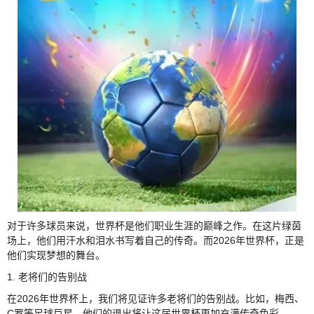
对于许多球员来说，世界杯是他们职业生涯的巅峰之作。在这片绿茵
场上，他们用汗水和泪水书写着自己的传奇。而2026年世界杯，正是
他们实现梦想的舞台。
1. 老将们的告别战
在2026年世界杯上，我们将见证许多老将们的告别战。比如，梅西、
C罗等足球巨星，他们的退出将让这届世界杯更加充满传奇色彩。