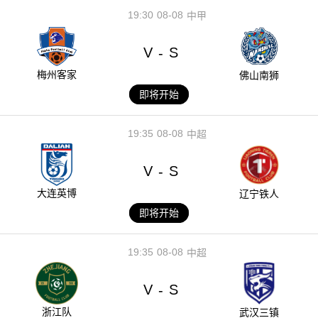
19:30
08-08
中甲
V
S
-
梅州客家
佛山南狮
即将开始
19:35
08-08
中超
V
S
-
大连英博
辽宁铁人
即将开始
19:35
08-08
中超
V
S
-
浙江队
武汉三镇