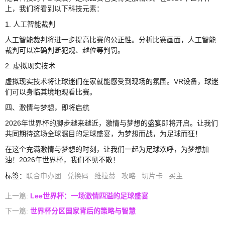
上，我们将看到以下科技元素：
1. 人工智能裁判
人工智能裁判将进一步提高比赛的公正性。分析比赛画面，人工智能
裁判可以准确判断犯规、越位等判罚。
2. 虚拟现实技术
虚拟现实技术将让球迷们在家就能感受到现场的氛围。VR设备，球迷
们可以身临其境地观看比赛。
四、激情与梦想，即将启航
2026年世界杯的脚步越来越近，激情与梦想的盛宴即将开启。让我们
共同期待这场全球瞩目的足球盛宴，为梦想而战，为足球而狂！
在这个充满激情与梦想的时刻，让我们一起为足球欢呼，为梦想加
油！2026年世界杯，我们不见不散！
标签
：
联合申办团
兑换码
维拉蒂
攻略
切片卡
买主
上一篇:
Lee世界杯：一场激情四溢的足球盛宴
下一篇:
世界杯分区国家背后的策略与智慧