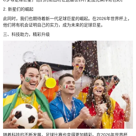
2. 新星们的崛起
此同时，我们也期待着新一代足球巨星的崛起。在2026年世界杯上，
他们将有机会证明自己的实力，成为未来的足球巨星。
三、科技助力，精彩升级
随着科技的不断发展，足球比赛也变得更加精彩。在2026年世界杯