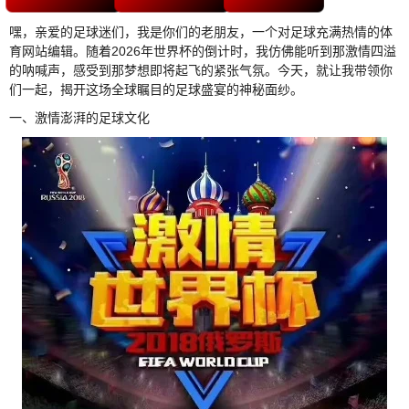
嘿，亲爱的足球迷们，我是你们的老朋友，一个对足球充满热情的体
育网站编辑。随着2026年世界杯的倒计时，我仿佛能听到那激情四溢
的呐喊声，感受到那梦想即将起飞的紧张气氛。今天，就让我带领你
们一起，揭开这场全球瞩目的足球盛宴的神秘面纱。
一、激情澎湃的足球文化