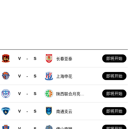
V
-
S
即将开始
长春亚泰
V
-
S
即将开始
上海申花
V
-
S
即将开始
陕西联合月亮泊
队
V
-
S
即将开始
南通支云
V
-
S
即将开始
佛山南狮