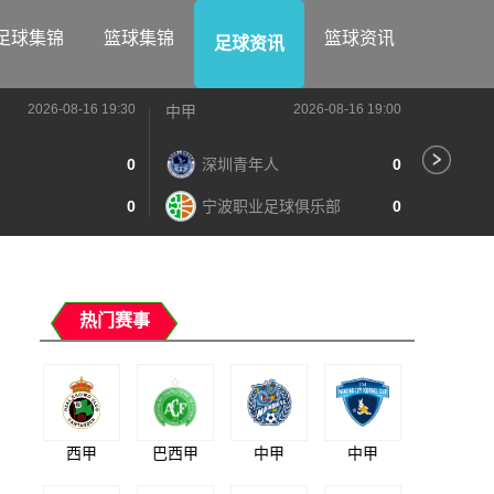
足球集锦
篮球集锦
篮球资讯
足球资讯
2026-08-16 19:30
2026-08-16 19:00
中甲
中甲
0
深圳青年人
0
苏
0
宁波职业足球俱乐部
0
南
热门赛事
西甲
巴西甲
中甲
中甲