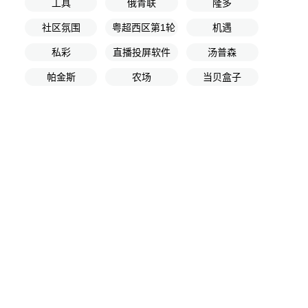
工具
俄青联
隆多
社区氛围
粤超西区第1轮
机遇
私彩
直播投屏软件
汤普森
帕金斯
农场
当贝盒子