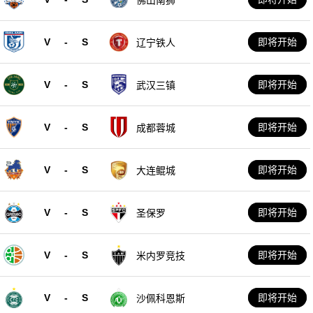
V
-
S
即将开始
辽宁铁人
V
-
S
即将开始
武汉三镇
V
-
S
即将开始
成都蓉城
V
-
S
即将开始
大连鲲城
V
-
S
即将开始
圣保罗
V
-
S
即将开始
米内罗竞技
V
-
S
即将开始
沙佩科恩斯