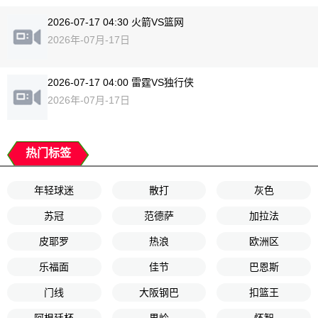
2026-07-17 04:30 火箭VS篮网
2026年-07月-17日
2026-07-17 04:00 雷霆VS独行侠
2026年-07月-17日
热门标签
年轻球迷
散打
灰色
苏冠
范德萨
加拉法
皮耶罗
热浪
欧洲区
乐福面
佳节
巴恩斯
门线
大阪钢巴
扣篮王
阿根廷杯
果岭
怀智