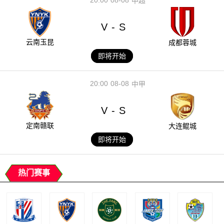
20:00
08-08
中超
V
S
-
云南玉昆
成都蓉城
即将开始
20:00
08-08
中甲
V
S
-
定南赣联
大连鲲城
即将开始
热门赛事