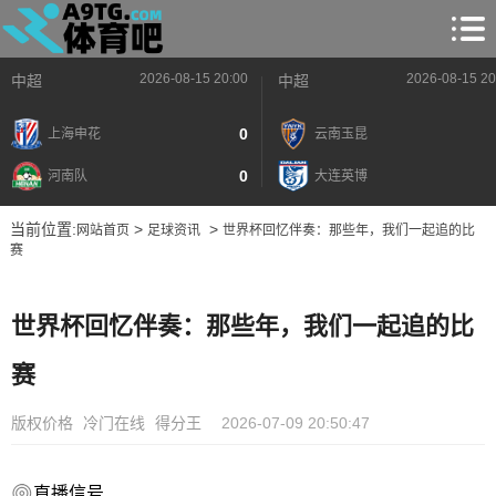
2026-08-15 20:00
2026-08-15 20
中超
中超
0
上海申花
云南玉昆
0
河南队
大连英博
当前位置:
>
>
网站首页
足球资讯
世界杯回忆伴奏：那些年，我们一起追的比
赛
世界杯回忆伴奏：那些年，我们一起追的比
赛
版权价格
冷门在线
得分王
2026-07-09 20:50:47
直播信号