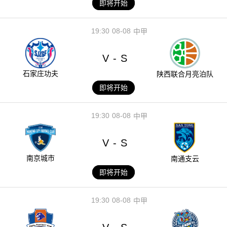
即将开始
19:30
08-08
中甲
V
S
-
石家庄功夫
陕西联合月亮泊队
即将开始
19:30
08-08
中甲
V
S
-
南京城市
南通支云
即将开始
19:30
08-08
中甲