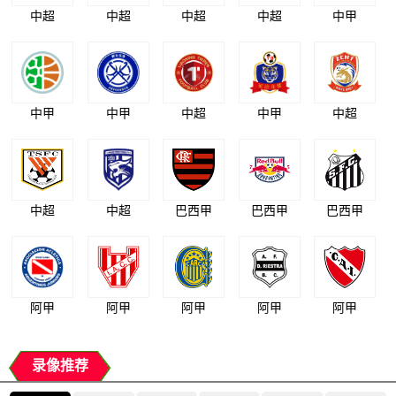
中超
中超
中超
中超
中甲
中甲
中甲
中超
中甲
中超
中超
中超
巴西甲
巴西甲
巴西甲
阿甲
阿甲
阿甲
阿甲
阿甲
录像推荐