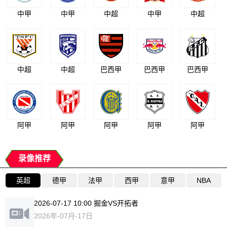
中甲
中甲
中超
中甲
中超
中超
中超
巴西甲
巴西甲
巴西甲
阿甲
阿甲
阿甲
阿甲
阿甲
录像推荐
英超
德甲
法甲
西甲
意甲
NBA
2026-07-17 10:00 掘金VS开拓者
2026年-07月-17日