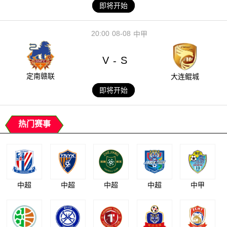
即将开始
20:00
08-08
中甲
V
S
-
定南赣联
大连鲲城
即将开始
热门赛事
中超
中超
中超
中超
中甲