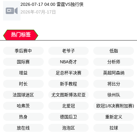
2026-07-17 04:00 雷霆VS独行侠
2026年-07月-17日
热门标签
季后赛中
老爷子
低脂
国际赛
NBA奇才
分析师
增益
足总杯半决赛
英超阿森纳
时长
新手教程
将比分
法国球迷区
尤文图斯博洛尼亚
徐州队
哈弗茨
北爱冠
欧冠1/8决赛附加赛
热身
德国后卫
重新定义
放在线
泡泡区
拉球