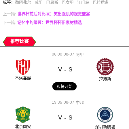
标签
：
勒阿弗尔
咸阳
巴恩斯
巴女甲
江门站
巴拉后备
上一篇:
世界杯前后对比照：笑出腹肌的视觉盛宴
下一篇:
记忆中的绿茵：世界杯怀旧素材精选
推荐比赛
06:00
08-07
阿甲
V
S
-
圣塔菲联
拉努斯
即将开始
19:35
08-07
中超
V
S
-
北京国安
深圳新鹏城