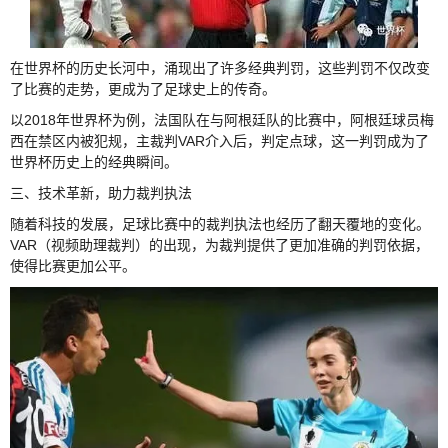
在世界杯的历史长河中，涌现出了许多经典判罚，这些判罚不仅改变
了比赛的走势，更成为了足球史上的传奇。
以2018年世界杯为例，法国队在与阿根廷队的比赛中，阿根廷球员梅
西在禁区内被犯规，主裁判VAR介入后，判定点球，这一判罚成为了
世界杯历史上的经典瞬间。
三、技术革新，助力裁判执法
随着科技的发展，足球比赛中的裁判执法也经历了翻天覆地的变化。
VAR（视频助理裁判）的出现，为裁判提供了更加准确的判罚依据，
使得比赛更加公平。