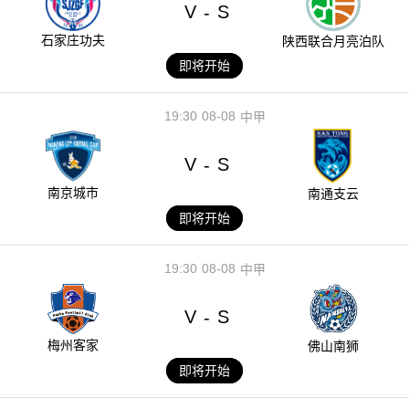
V
S
-
石家庄功夫
陕西联合月亮泊队
即将开始
19:30
08-08
中甲
V
S
-
南京城市
南通支云
即将开始
19:30
08-08
中甲
V
S
-
梅州客家
佛山南狮
即将开始