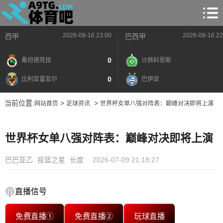
2026-08-16 23:00
2026-08-16 22
西甲
巴西甲
0
桑坦德竞技
沙佩科恩斯
0
比利亚雷亚尔
巴伊亚
当前位置:
>
>
网站首页
足球资讯
世界杯女单八强对阵表：巅峰对决即将上演
世界杯女单八强对阵表：巅峰对决即将上演
巴巴亚乙
投篮之星
长度
2026-07-09 21:18:27
直播信号
免费直播①
免费直播②
玩球直播