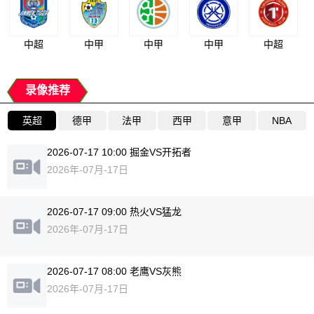
中超
中甲
中甲
中甲
中超
录像推荐
英超
德甲
法甲
西甲
意甲
NBA
2026-07-17 10:00 掘金VS开拓者
2026年-07月-17日
2026-07-17 09:00 热火VS猛龙
2026年-07月-17日
2026-07-17 08:00 老鹰VS灰熊
2026年-07月-17日