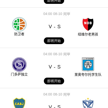
即将开始
04:00
08-10
阿甲
V
S
-
防卫者
纽维尔老男孩
即将开始
04:00
08-10
阿甲
V
S
-
门多萨独立
里奥夸尔托学生队
即将开始
04:00
08-10
阿甲
V
S
-