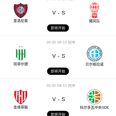
V
S
-
圣洛伦索
飓风队
即将开始
04:00
08-10
阿甲
V
S
-
班菲尔德
贝尔格拉诺
即将开始
04:00
08-10
阿甲
V
S
-
圣塔菲联
科尔多瓦中央SDE
即将开始