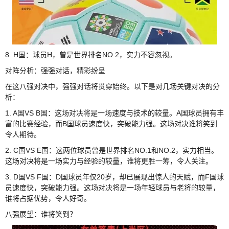
8. H国：球员H，曾是世界排名NO.2，实力不容忽视。
对阵分析：强强对话，精彩纷呈
在这八强对决中，强强对话将贯穿始终。以下是对几场关键对决的分
析：
1. A国VS B国：这场对决将是一场速度与技术的较量。A国球员拥有丰
富的比赛经验，而B国球员速度快，突破能力强。这场对决谁将笑到
令人期待。
2. C国VS E国：这两位球员曾是世界排名NO.1和NO.2，实力相当。
这场对决将是一场实力与经验的较量，谁将更胜一筹，令人关注。
3. D国VS F国：D国球员年仅20岁，却已展现出惊人的天赋，而F国球
员速度快，突破能力强。这场对决将是一场年轻球员与老将的较量，
谁将占据优势，令人好奇。
八强展望：谁将笑到？