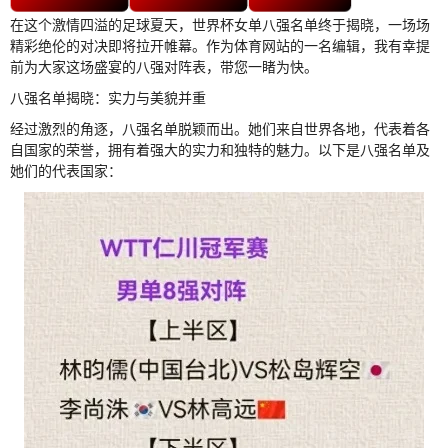
在这个激情四溢的足球夏天，世界杯女单八强名单终于揭晓，一场场
精彩绝伦的对决即将拉开帷幕。作为体育网站的一名编辑，我有幸提
前为大家这场盛宴的八强对阵表，带您一睹为快。
八强名单揭晓：实力与美貌并重
经过激烈的角逐，八强名单脱颖而出。她们来自世界各地，代表着各
自国家的荣誉，拥有着强大的实力和独特的魅力。以下是八强名单及
她们的代表国家：