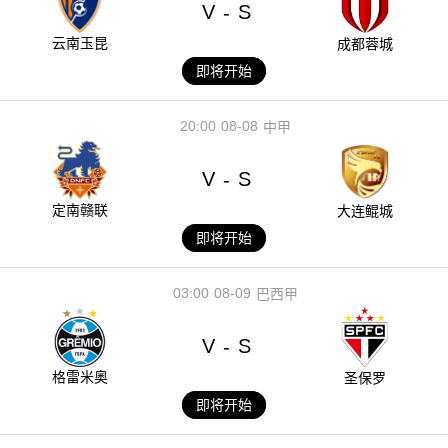
V
S
-
云南玉昆
成都蓉城
即将开始
20:00
08-08
中甲
V
S
-
定南赣联
大连鲲城
即将开始
03:00
08-09
巴西甲
V
S
-
格雷米奥
圣保罗
即将开始