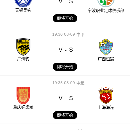
V
S
-
无锡吴钩
宁波职业足球俱乐部
即将开始
19:30
08-09
中甲
V
S
-
广州豹
广西恒宸
即将开始
19:35
08-09
中超
V
S
-
重庆铜梁龙
上海海港
即将开始