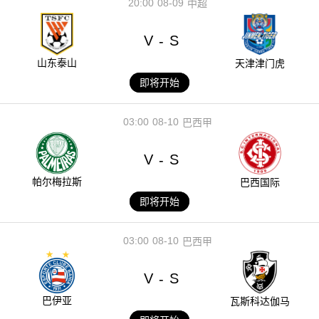
20:00
08-09
中超
V
S
-
山东泰山
天津津门虎
即将开始
03:00
08-10
巴西甲
V
S
-
帕尔梅拉斯
巴西国际
即将开始
03:00
08-10
巴西甲
V
S
-
巴伊亚
瓦斯科达伽马