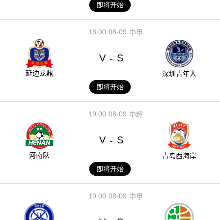
即将开始
18:00
08-09
中甲
V
S
-
延边龙鼎
深圳青年人
即将开始
19:00
08-09
中超
V
S
-
河南队
青岛西海岸
即将开始
19:00
08-09
中甲