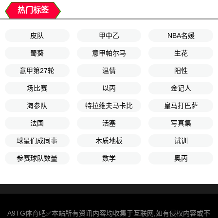
热门标签
皮队
甲中乙
NBA名媛
蜀葵
意甲帕尔马
生花
意甲第27轮
温情
阳性
场比赛
以丙
金记人
海参队
特拉维夫马卡比
皇马打巴萨
法国
活塞
写真集
球星们成同事
木质地板
试训
参赛球队数量
数学
奥丙
A9TG体育吧✅本站所有资讯内容均收集于互联网,如有侵权内容或不