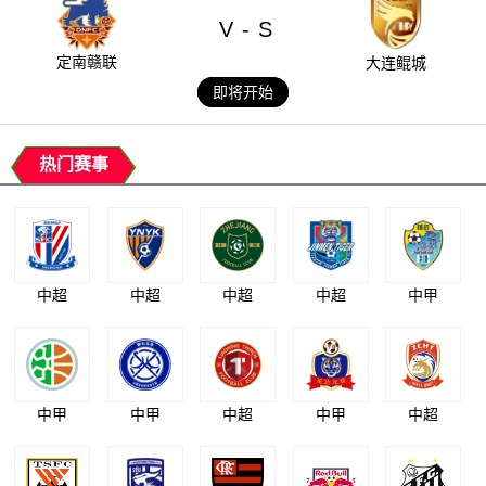
V
S
-
定南赣联
大连鲲城
即将开始
热门赛事
中超
中超
中超
中超
中甲
中甲
中甲
中超
中甲
中超