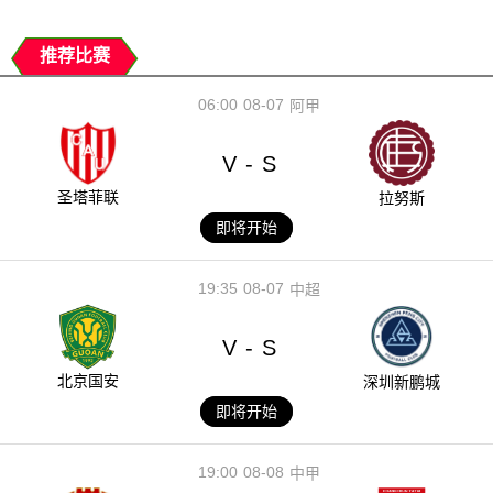
推荐比赛
06:00
08-07
阿甲
V
S
-
圣塔菲联
拉努斯
即将开始
19:35
08-07
中超
V
S
-
北京国安
深圳新鹏城
即将开始
19:00
08-08
中甲