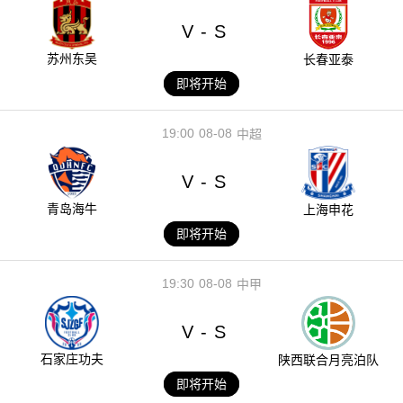
V
S
-
苏州东吴
长春亚泰
即将开始
19:00
08-08
中超
V
S
-
青岛海牛
上海申花
即将开始
19:30
08-08
中甲
V
S
-
石家庄功夫
陕西联合月亮泊队
即将开始