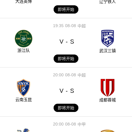
大连英博
辽宁铁人
即将开始
19:35
08-08
中超
V
S
-
浙江队
武汉三镇
即将开始
20:00
08-08
中超
V
S
-
云南玉昆
成都蓉城
即将开始
20:00
08-08
中甲