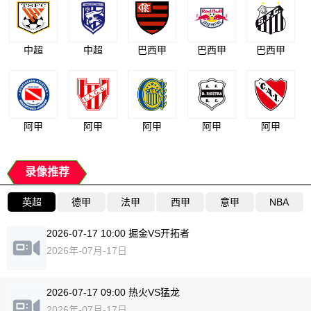
中超
中超
巴西甲
巴西甲
巴西甲
阿甲
阿甲
阿甲
阿甲
阿甲
录像推荐
英超
德甲
法甲
西甲
意甲
NBA
2026-07-17 10:00 掘金VS开拓者
2026年-07月-17日
2026-07-17 09:00 热火VS猛龙
2026年-07月-17日