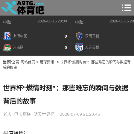
2026-08-15 20:00
2026-08-15 20
中超
中超
0
上海申花
云南玉昆
0
河南队
大连英博
当前位置:
>
>
网站首页
足球资讯
世界杯“燃情时刻”：那些难忘的瞬间与数据背
后的故事
世界杯“燃情时刻”：那些难忘的瞬间与数据
背后的故事
老人
巴卡德联
明天世界杯
2026-07-09 21:20:46
直播信号