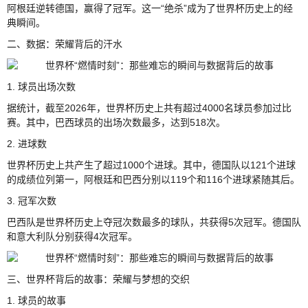
阿根廷逆转德国，赢得了冠军。这一“绝杀”成为了世界杯历史上的经
典瞬间。
二、数据：荣耀背后的汗水
1. 球员出场次数
据统计，截至2026年，世界杯历史上共有超过4000名球员参加过比
赛。其中，巴西球员的出场次数最多，达到518次。
2. 进球数
世界杯历史上共产生了超过1000个进球。其中，德国队以121个进球
的成绩位列第一，阿根廷和巴西分别以119个和116个进球紧随其后。
3. 冠军次数
巴西队是世界杯历史上夺冠次数最多的球队，共获得5次冠军。德国队
和意大利队分别获得4次冠军。
三、世界杯背后的故事：荣耀与梦想的交织
1. 球员的故事