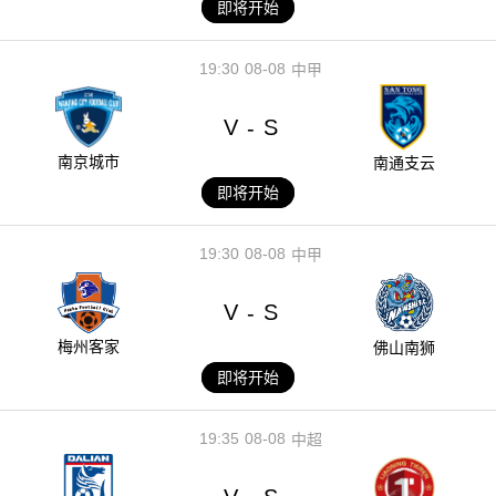
即将开始
19:30
08-08
中甲
V
S
-
南京城市
南通支云
即将开始
19:30
08-08
中甲
V
S
-
梅州客家
佛山南狮
即将开始
19:35
08-08
中超