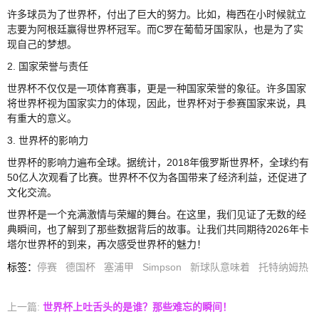
许多球员为了世界杯，付出了巨大的努力。比如，梅西在小时候就立
志要为阿根廷赢得世界杯冠军。而C罗在葡萄牙国家队，也是为了实
现自己的梦想。
2. 国家荣誉与责任
世界杯不仅仅是一项体育赛事，更是一种国家荣誉的象征。许多国家
将世界杯视为国家实力的体现，因此，世界杯对于参赛国家来说，具
有重大的意义。
3. 世界杯的影响力
世界杯的影响力遍布全球。据统计，2018年俄罗斯世界杯，全球约有
50亿人次观看了比赛。世界杯不仅为各国带来了经济利益，还促进了
文化交流。
世界杯是一个充满激情与荣耀的舞台。在这里，我们见证了无数的经
典瞬间，也了解到了那些数据背后的故事。让我们共同期待2026年卡
塔尔世界杯的到来，再次感受世界杯的魅力！
标签
：
停赛
德国杯
塞浦甲
Simpson
新球队意味着
托特纳姆热
上一篇:
世界杯上吐舌头的是谁？那些难忘的瞬间！