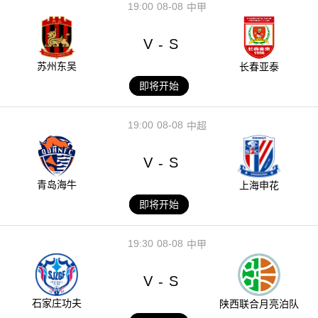
19:00
08-08
中甲
V
S
-
苏州东吴
长春亚泰
即将开始
19:00
08-08
中超
V
S
-
青岛海牛
上海申花
即将开始
19:30
08-08
中甲
V
S
-
石家庄功夫
陕西联合月亮泊队