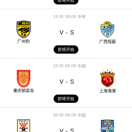
即将开始
19:30
08-09
中甲
V
S
-
广州豹
广西恒宸
即将开始
19:35
08-09
中超
V
S
-
重庆铜梁龙
上海海港
即将开始
20:00
08-09
中超
V
S
-