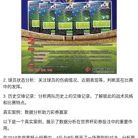
2. 球员状态分析：关注球员的伤病情况、近期表现等，判断其在比赛
中的发挥。
3. 历史交锋记录：分析两队历史上的交锋记录，了解彼此的战术风格
和比赛特点。
真实案例：数据分析助力彩券赢家
以下是一个真实案例，展示了数据分析在世界杯彩券投注中的重要作
用。
在2018年世界杯小组赛中，A队与B队展开了一场激烈的对决。分析两