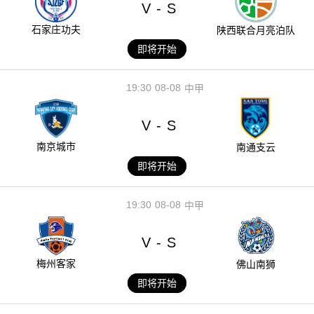
V
S
-
石家庄功夫
陕西联合月亮泊队
即将开始
19:30
08-08
中甲
V
S
-
南京城市
南通支云
即将开始
19:30
08-08
中甲
V
S
-
梅州客家
佛山南狮
即将开始