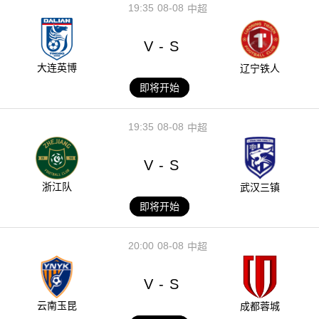
19:35
08-08
中超
V
S
-
大连英博
辽宁铁人
即将开始
19:35
08-08
中超
V
S
-
浙江队
武汉三镇
即将开始
20:00
08-08
中超
V
S
-
云南玉昆
成都蓉城