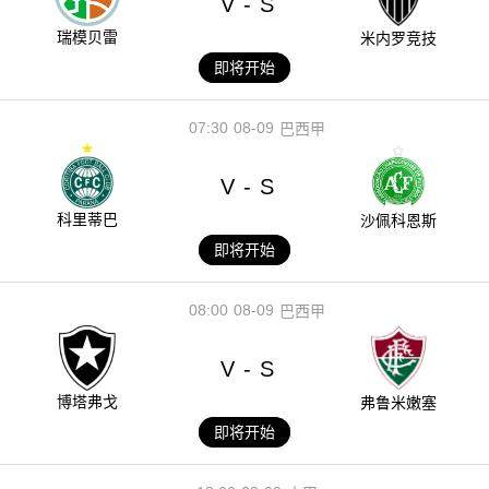
V
S
-
瑞模贝雷
米内罗竞技
即将开始
07:30
08-09
巴西甲
V
S
-
科里蒂巴
沙佩科恩斯
即将开始
08:00
08-09
巴西甲
V
S
-
博塔弗戈
弗鲁米嫩塞
即将开始