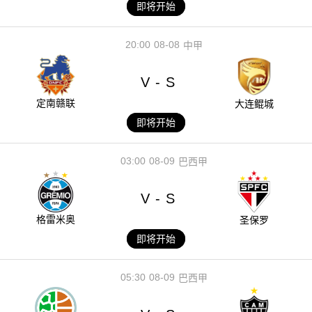
即将开始
20:00
08-08
中甲
V
S
-
定南赣联
大连鲲城
即将开始
03:00
08-09
巴西甲
V
S
-
格雷米奥
圣保罗
即将开始
05:30
08-09
巴西甲