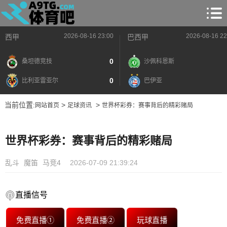
2026-08-16 23:00
2026-08-16 22
西甲
巴西甲
0
桑坦德竞技
沙佩科恩斯
0
比利亚雷亚尔
巴伊亚
当前位置:
>
>
网站首页
足球资讯
世界杯彩券：赛事背后的精彩赌局
世界杯彩券：赛事背后的精彩赌局
乱斗
魔笛
马竞4
2026-07-09 21:39:24
直播信号
免费直播①
免费直播②
玩球直播