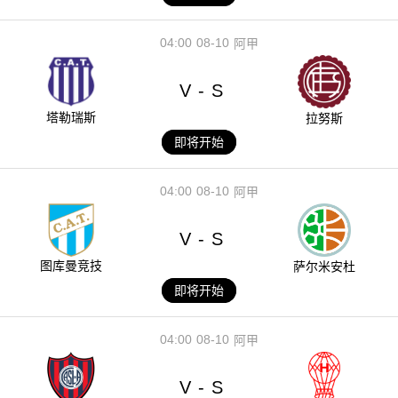
04:00
08-10
阿甲
V
S
-
塔勒瑞斯
拉努斯
即将开始
04:00
08-10
阿甲
V
S
-
图库曼竞技
萨尔米安杜
即将开始
04:00
08-10
阿甲
V
S
-