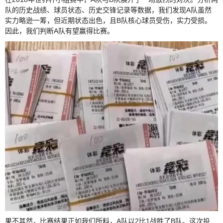
队的历史战绩、球员状态、历史交锋记录等数据，我们发现A队虽然
实力略逊一筹，但近期状态出色，且B队核心球员受伤，实力受损。
因此，我们判断A队有望赢得比赛。
果不其然，比赛结果正如我们所料，A队以2比1战胜了B队。这次投