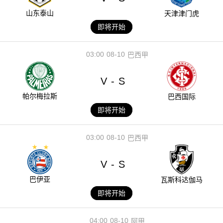
山东泰山
天津津门虎
即将开始
03:00
08-10
巴西甲
V
S
-
帕尔梅拉斯
巴西国际
即将开始
03:00
08-10
巴西甲
V
S
-
巴伊亚
瓦斯科达伽马
即将开始
04:00
08-10
阿甲