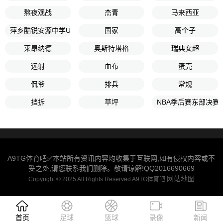
熬夜观战
杰青
马来西亚
萍乡酷锐安源中学U13
国家
高个子
莱昂纳德
奥斯特塔格
瑞典女超
远射
血布
蛋壳
侃爷
排兵
常规
挡拆
草坪
NBA季后赛东部决赛
A9TG体育吧✅本站所有资讯内容均收集于互联网,如有侵权内容或不
妥之处,请您联系我们删除。敬请谅解!QQ2016690669
网站地图
Copyright © 2025 All Rights Reserved A9TG体育吧
首页
足球
篮球
录像
新闻