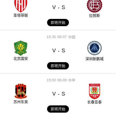
V
S
-
圣塔菲联
拉努斯
即将开始
19:35
08-07
中超
V
S
-
北京国安
深圳新鹏城
即将开始
19:00
08-08
中甲
V
S
-
苏州东吴
长春亚泰
即将开始