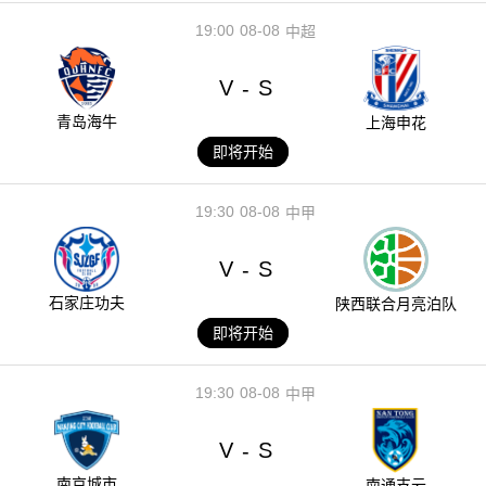
19:00
08-08
中超
V
S
-
青岛海牛
上海申花
即将开始
19:30
08-08
中甲
V
S
-
石家庄功夫
陕西联合月亮泊队
即将开始
19:30
08-08
中甲
V
S
-
南京城市
南通支云