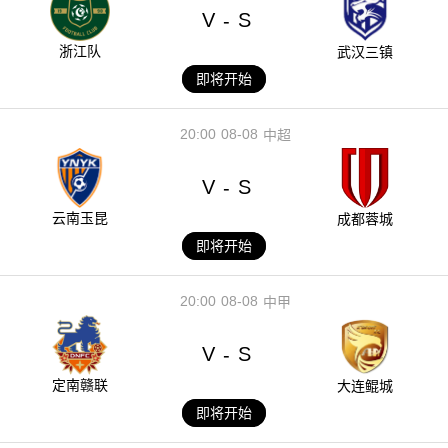
V
S
-
浙江队
武汉三镇
即将开始
20:00
08-08
中超
V
S
-
云南玉昆
成都蓉城
即将开始
20:00
08-08
中甲
V
S
-
定南赣联
大连鲲城
即将开始