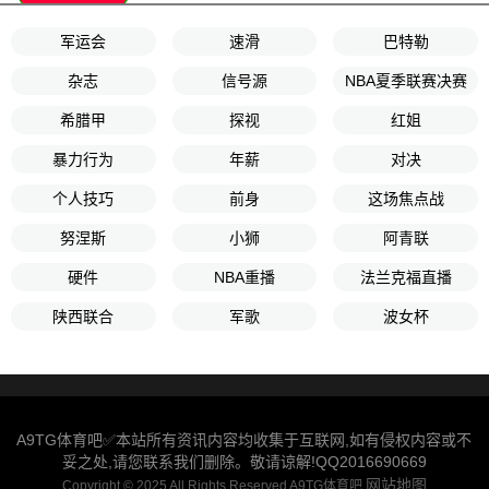
军运会
速滑
巴特勒
杂志
信号源
NBA夏季联赛决赛
希腊甲
探视
红姐
暴力行为
年薪
对决
个人技巧
前身
这场焦点战
努涅斯
小狮
阿青联
硬件
NBA重播
法兰克福直播
陕西联合
军歌
波女杯
A9TG体育吧✅本站所有资讯内容均收集于互联网,如有侵权内容或不
妥之处,请您联系我们删除。敬请谅解!QQ2016690669
网站地图
Copyright © 2025 All Rights Reserved A9TG体育吧