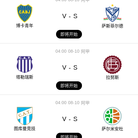
V
S
-
博卡青年
萨斯菲尔德
即将开始
04:00
08-10
阿甲
V
S
-
塔勒瑞斯
拉努斯
即将开始
04:00
08-10
阿甲
V
S
-
图库曼竞技
萨尔米安杜
即将开始