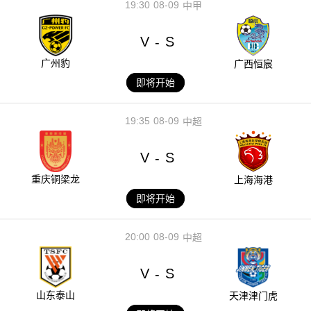
19:30
08-09
中甲
V
S
-
广州豹
广西恒宸
即将开始
19:35
08-09
中超
V
S
-
重庆铜梁龙
上海海港
即将开始
20:00
08-09
中超
V
S
-
山东泰山
天津津门虎