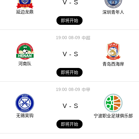
V
S
-
延边龙鼎
深圳青年人
即将开始
19:00
08-09
中超
V
S
-
河南队
青岛西海岸
即将开始
19:00
08-09
中甲
V
S
-
无锡吴钩
宁波职业足球俱乐部
即将开始