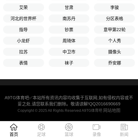
艾荣
甘肃
李骏
河北的世界杯
南苏丹
分区表格
指导
钞票
意甲第22轮
小龙虾
周琦体
个人秀
拉苏
中卫市
摄像头
表情
袜子
乔安娜
A9TG体育吧✅本站所有资讯内容均收集于互联网,如有侵权内容或不
妥之处,请您联系我们删除。敬请谅解!QQ2016690669
网站地图
Copyright © 2025 All Rights Reserved A9TG体育吧
首页
足球
篮球
录像
新闻