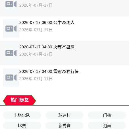
2026年-07月-17日
2026-07-17 06:00 公牛VS湖人
2026年-07月-17日
2026-07-17 04:30 火箭VS篮网
2026年-07月-17日
2026-07-17 04:00 雷霆VS独行侠
2026年-07月-17日
热门标签
卡塔尔队
球迷村
门槛
比赛
新秀赛
泡面