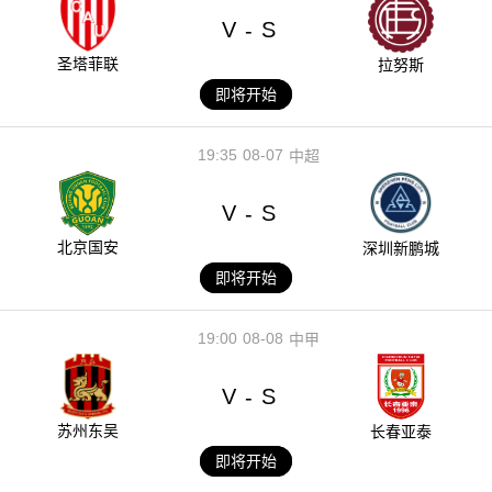
V
S
-
圣塔菲联
拉努斯
即将开始
19:35
08-07
中超
V
S
-
北京国安
深圳新鹏城
即将开始
19:00
08-08
中甲
V
S
-
苏州东吴
长春亚泰
即将开始