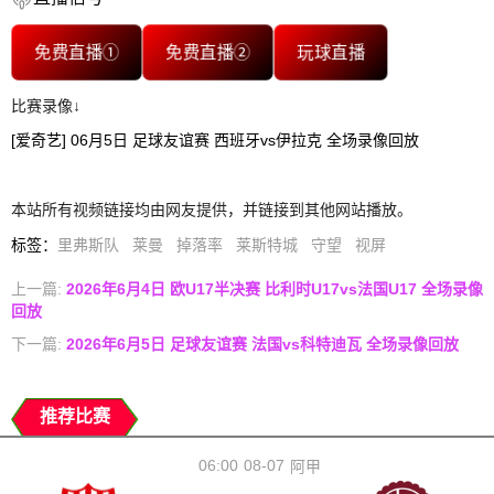
免费直播①
免费直播②
玩球直播
比赛录像↓
[爱奇艺] 06月5日 足球友谊赛 西班牙vs伊拉克 全场录像回放
本站所有视频链接均由网友提供，并链接到其他网站播放。
标签
：
里弗斯队
莱曼
掉落率
莱斯特城
守望
视屏
上一篇:
2026年6月4日 欧U17半决赛 比利时U17vs法国U17 全场录像
回放
下一篇:
2026年6月5日 足球友谊赛 法国vs科特迪瓦 全场录像回放
推荐比赛
06:00
08-07
阿甲