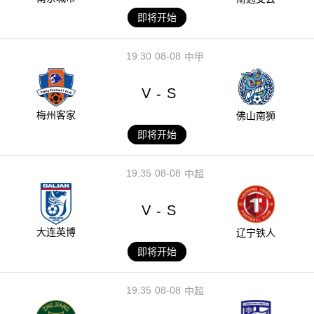
即将开始
19:30
08-08
中甲
V
S
-
梅州客家
佛山南狮
即将开始
19:35
08-08
中超
V
S
-
大连英博
辽宁铁人
即将开始
19:35
08-08
中超