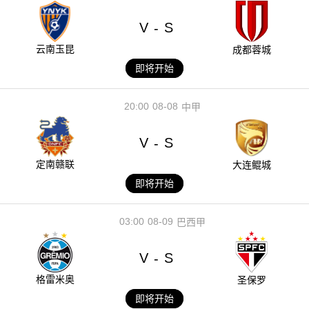
V
S
-
云南玉昆
成都蓉城
即将开始
20:00
08-08
中甲
V
S
-
定南赣联
大连鲲城
即将开始
03:00
08-09
巴西甲
V
S
-
格雷米奥
圣保罗
即将开始