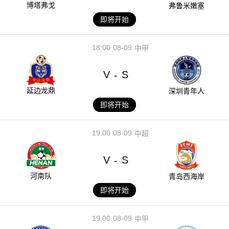
博塔弗戈
弗鲁米嫩塞
即将开始
18:00
08-09
中甲
V
S
-
延边龙鼎
深圳青年人
即将开始
19:00
08-09
中超
V
S
-
河南队
青岛西海岸
即将开始
19:00
08-09
中甲