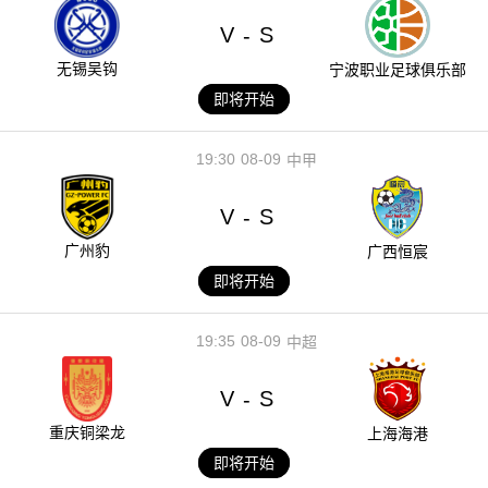
V
S
-
无锡吴钩
宁波职业足球俱乐部
即将开始
19:30
08-09
中甲
V
S
-
广州豹
广西恒宸
即将开始
19:35
08-09
中超
V
S
-
重庆铜梁龙
上海海港
即将开始