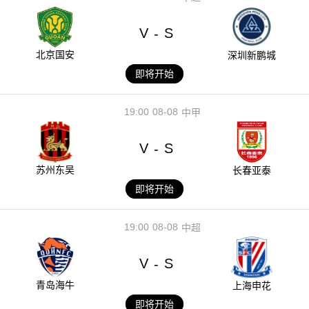
V
S
-
北京国安
深圳新鹏城
即将开始
19:00
08-08
中甲
V
S
-
苏州东吴
长春亚泰
即将开始
19:00
08-08
中超
V
S
-
青岛海牛
上海申花
即将开始