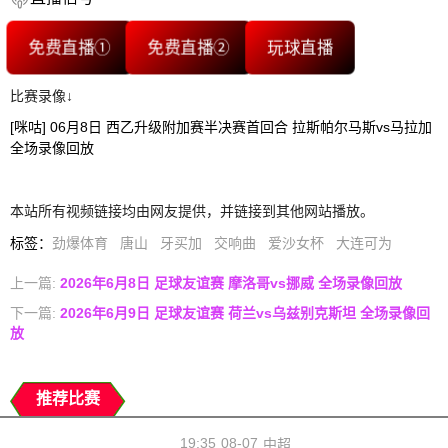
免费直播①
免费直播②
玩球直播
比赛录像↓
[咪咕] 06月8日 西乙升级附加赛半决赛首回合 拉斯帕尔马斯vs马拉加
全场录像回放
本站所有视频链接均由网友提供，并链接到其他网站播放。
标签
：
劲爆体育
唐山
牙买加
交响曲
爱沙女杯
大连可为
上一篇:
2026年6月8日 足球友谊赛 摩洛哥vs挪威 全场录像回放
下一篇:
2026年6月9日 足球友谊赛 荷兰vs乌兹别克斯坦 全场录像回
放
推荐比赛
19:35
08-07
中超