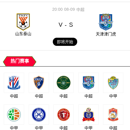
20:00
08-09
中超
V
S
-
山东泰山
天津津门虎
即将开始
热门赛事
中超
中超
中超
中超
中甲
中甲
中甲
中超
中甲
中超