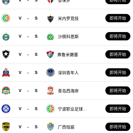
圣保罗
V
-
S
即将开始
米内罗竞技
V
-
S
即将开始
沙佩科恩斯
V
-
S
即将开始
弗鲁米嫩塞
V
-
S
即将开始
深圳青年人
V
-
S
即将开始
青岛西海岸
V
-
S
即将开始
宁波职业足球俱
乐部
V
-
S
即将开始
广西恒宸