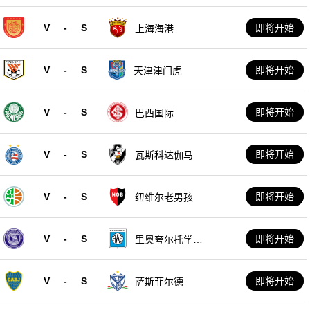
V
-
S
即将开始
上海海港
V
-
S
即将开始
天津津门虎
V
-
S
即将开始
巴西国际
V
-
S
即将开始
瓦斯科达伽马
V
-
S
即将开始
纽维尔老男孩
V
-
S
即将开始
里奥夸尔托学生
队
V
-
S
即将开始
萨斯菲尔德