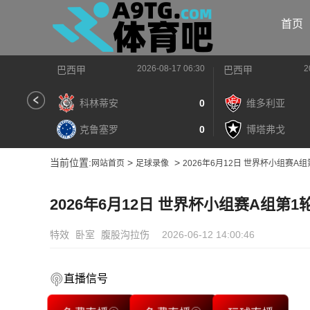
首页
2026-08-17 06:30
2
巴西甲
巴西甲
科林蒂安
0
维多利亚
克鲁塞罗
0
博塔弗戈
当前位置:
>
>
网站首页
足球录像
2026年6月12日 世界杯小组赛A
2026年6月12日 世界杯小组赛A组第1
特效
卧室
腹股沟拉伤
2026-06-12 14:00:46
直播信号