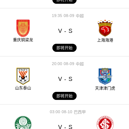
19:35
08-09
中超
V
S
-
重庆铜梁龙
上海海港
即将开始
20:00
08-09
中超
V
S
-
山东泰山
天津津门虎
即将开始
03:00
08-10
巴西甲
V
S
-