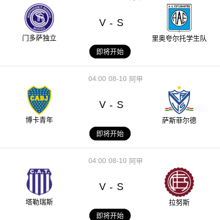
V
S
-
门多萨独立
里奥夸尔托学生队
即将开始
04:00
08-10
阿甲
V
S
-
博卡青年
萨斯菲尔德
即将开始
04:00
08-10
阿甲
V
S
-
塔勒瑞斯
拉努斯
即将开始