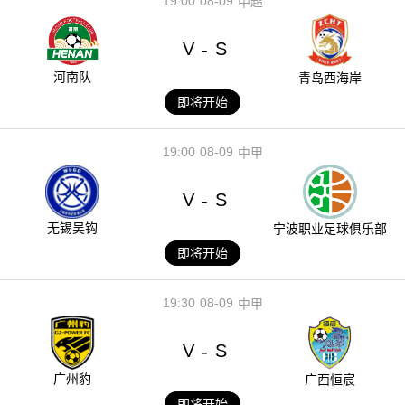
19:00
08-09
中超
V
S
-
河南队
青岛西海岸
即将开始
19:00
08-09
中甲
V
S
-
无锡吴钩
宁波职业足球俱乐部
即将开始
19:30
08-09
中甲
V
S
-
广州豹
广西恒宸
即将开始