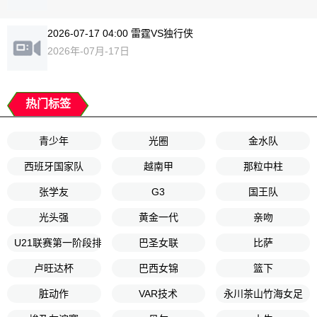
2026-07-17 04:00 雷霆VS独行侠
2026年-07月-17日
热门标签
青少年
光圈
金水队
西班牙国家队
越南甲
那粒中柱
张学友
G3
国王队
光头强
黄金一代
亲吻
U21联赛第一阶段排位赛1第1轮
巴圣女联
比萨
卢旺达杯
巴西女锦
篮下
脏动作
VAR技术
永川茶山竹海女足