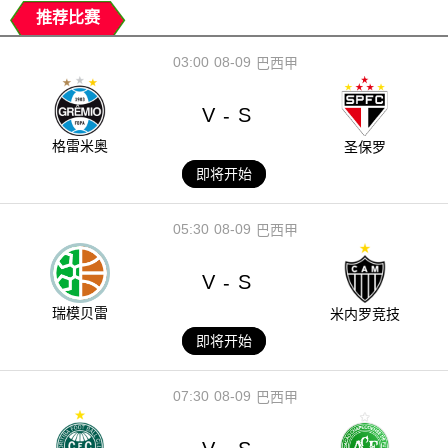
推荐比赛
03:00
08-09
巴西甲
V
S
-
格雷米奥
圣保罗
即将开始
05:30
08-09
巴西甲
V
S
-
瑞模贝雷
米内罗竞技
即将开始
07:30
08-09
巴西甲