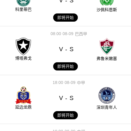
V
S
-
科里蒂巴
沙佩科恩斯
即将开始
08:00
08-09
巴西甲
V
S
-
博塔弗戈
弗鲁米嫩塞
即将开始
18:00
08-09
中甲
V
S
-
延边龙鼎
深圳青年人
即将开始