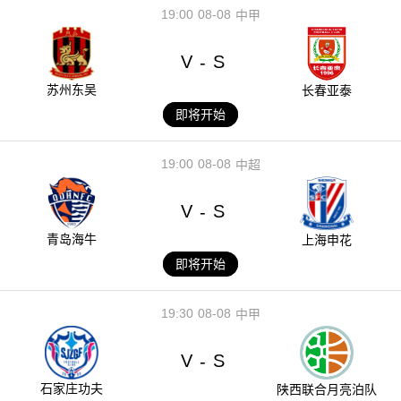
19:00
08-08
中甲
V
S
-
苏州东吴
长春亚泰
即将开始
19:00
08-08
中超
V
S
-
青岛海牛
上海申花
即将开始
19:30
08-08
中甲
V
S
-
石家庄功夫
陕西联合月亮泊队