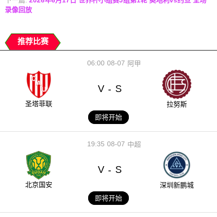
录像回放
推荐比赛
06:00
08-07
阿甲
V
S
-
圣塔菲联
拉努斯
即将开始
19:35
08-07
中超
V
S
-
北京国安
深圳新鹏城
即将开始