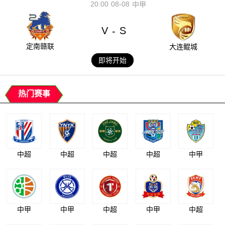
20:00
08-08
中甲
V
S
-
定南赣联
大连鲲城
即将开始
热门赛事
中超
中超
中超
中超
中甲
中甲
中甲
中超
中甲
中超