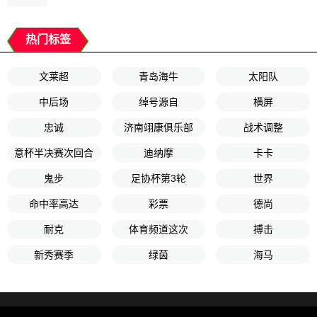
热门标签
文莱超
青岛海牛
太阳队
中后场
绰号源自
横屏
忠诚
济南翊康俱乐部
战术调整
意杯半决赛次回合
迪纳摩
卡卡
鬼步
足协杯第3轮
世界
命中率高达
彩票
德尚
耐克
体育频道这次
搏击
新秀赛季
绿茵
海马