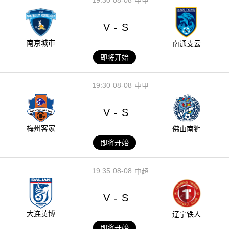
中甲
V
S
-
南京城市
南通支云
即将开始
19:30
08-08
中甲
V
S
-
梅州客家
佛山南狮
即将开始
19:35
08-08
中超
V
S
-
大连英博
辽宁铁人
即将开始