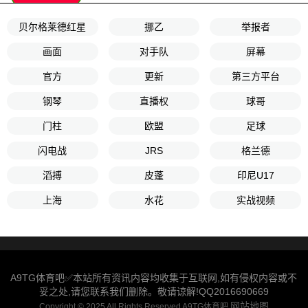
贝尔格莱德红星
挪乙
举报者
画面
对手队
屏幕
官方
更新
第三方平台
钢琴
直播权
球哥
门柱
欧盟
足球
闪电战
JRS
格兰德
滔搏
皮蓬
印尼U17
上海
水花
实战视频
A9TG体育吧✅本站所有资讯内容均收集于互联网,如有侵权内容或不
妥之处,请您联系我们删除。敬请谅解!QQ2016690669
网站地图
Copyright © 2025 All Rights Reserved A9TG体育吧