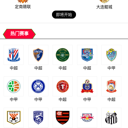
定南赣联
大连鲲城
即将开始
热门赛事
中超
中超
中超
中超
中甲
中甲
中甲
中超
中甲
中超