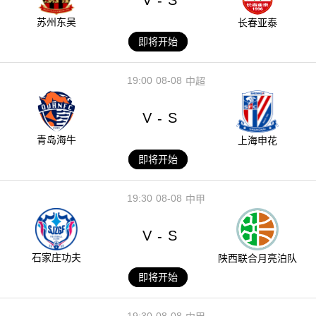
V
S
-
苏州东吴
长春亚泰
即将开始
19:00
08-08
中超
V
S
-
青岛海牛
上海申花
即将开始
19:30
08-08
中甲
V
S
-
石家庄功夫
陕西联合月亮泊队
即将开始
19:30
08-08