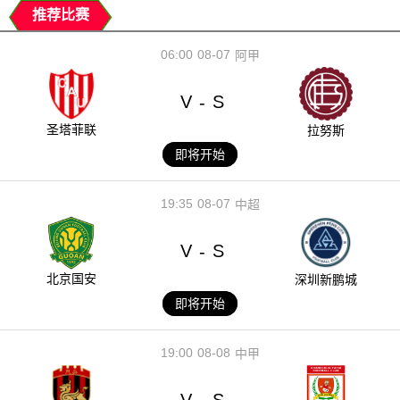
推荐比赛
06:00
08-07
阿甲
V
S
-
圣塔菲联
拉努斯
即将开始
19:35
08-07
中超
V
S
-
北京国安
深圳新鹏城
即将开始
19:00
08-08
中甲