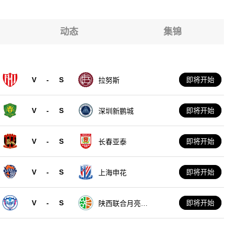
林匹克金威
林匹克金威
林匹克金威
动态
集锦
林匹克金威
林匹克金威
V
-
S
即将开始
拉努斯
林匹克金威
V
-
S
即将开始
深圳新鹏城
V
-
S
即将开始
长春亚泰
V
-
S
即将开始
上海申花
V
-
S
即将开始
陕西联合月亮泊
队