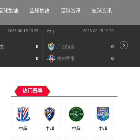
足球集锦
篮球集锦
足球资讯
篮球资讯
2026-08-15 19:35
2026-08-15 19:30
中甲
中甲
虎
0
广西恒宸
0
陕
0
梅州客家
0
长
热门赛事
中超
中超
中超
中超