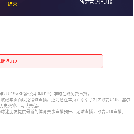
哈萨克斯坦U19
已结束
克斯坦U19
克斯坦U19
克斯坦U19
克斯坦U19
克斯坦U19
克斯坦U19
克斯坦U19
赛【塞尔维亚U19VS哈萨克斯坦U19】准时在线免费直播。
D】收藏本页面以免错过直播。还为您在本页面索引了相关欧青U19、塞尔
克斯坦U19
克斯坦U19
队历史交锋、两队赛程。
时为球迷朋友提供最新的体育赛事直播预告、足球直播，欧青U19直播。
克斯坦U19
克斯坦U19
克斯坦U19
克斯坦U19