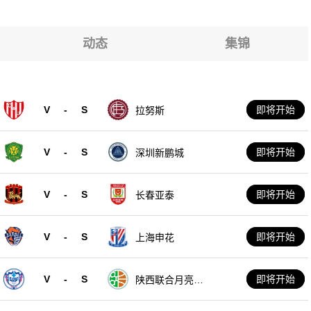
克斯坦U19
克斯坦U19
克斯坦U19
克斯坦U19
动态
集锦
克斯坦U19
克斯坦U19
V
-
S
即将开始
拉努斯
克斯坦U19
V
-
S
即将开始
深圳新鹏城
V
-
S
即将开始
长春亚泰
V
-
S
即将开始
上海申花
V
-
S
即将开始
陕西联合月亮泊
队