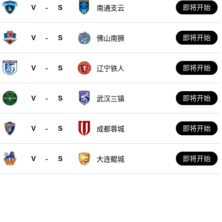
V
-
S
即将开始
南通支云
V
-
S
即将开始
佛山南狮
V
-
S
即将开始
辽宁铁人
V
-
S
即将开始
武汉三镇
V
-
S
即将开始
成都蓉城
V
-
S
即将开始
大连鲲城