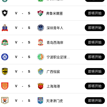
V
-
S
即将开始
弗鲁米嫩塞
V
-
S
即将开始
深圳青年人
V
-
S
即将开始
青岛西海岸
V
-
S
即将开始
宁波职业足球俱
乐部
V
-
S
即将开始
广西恒宸
V
-
S
即将开始
上海海港
V
-
S
即将开始
天津津门虎