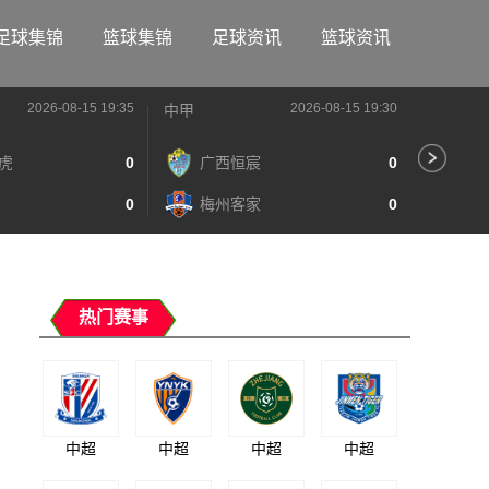
足球集锦
篮球集锦
足球资讯
篮球资讯
2026-08-15 19:35
2026-08-15 19:30
中甲
中甲
虎
0
广西恒宸
0
陕
0
梅州客家
0
长
热门赛事
中超
中超
中超
中超