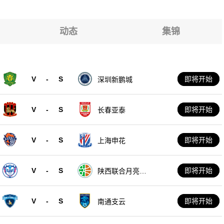
克
克
克
克
动态
集锦
克
克
V
-
S
即将开始
深圳新鹏城
克
V
-
S
即将开始
长春亚泰
V
-
S
即将开始
上海申花
V
-
S
即将开始
陕西联合月亮泊
队
V
-
S
即将开始
南通支云