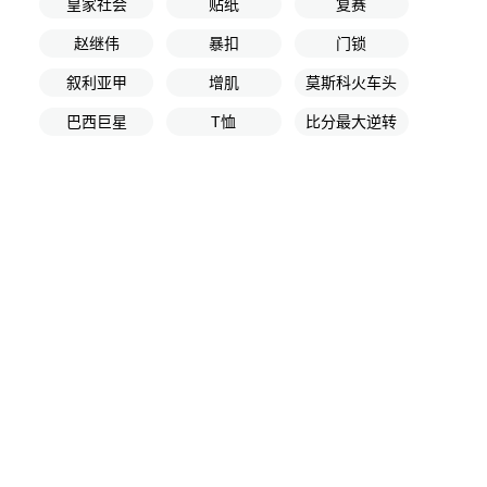
皇家社会
贴纸
复赛
赵继伟
暴扣
门锁
叙利亚甲
增肌
莫斯科火车头
巴西巨星
T恤
比分最大逆转