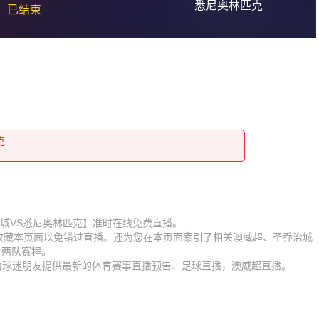
悉尼奥林匹克
已结束
克
克
克
克
克
克
克
【圣乔治城VS悉尼奥林匹克】准时在线免费直播。
】收藏本页面以免错过直播。还为您在本页面索引了相关澳威超、圣乔治城
克
克
、两队赛程。
时为球迷朋友提供最新的体育赛事直播预告、足球直播，澳威超直播。
克
克
克
克