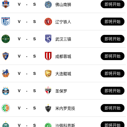
V
-
S
即将开始
佛山南狮
V
-
S
即将开始
辽宁铁人
V
-
S
即将开始
武汉三镇
V
-
S
即将开始
成都蓉城
V
-
S
即将开始
大连鲲城
V
-
S
即将开始
圣保罗
V
-
S
即将开始
米内罗竞技
V
-
S
即将开始
沙佩科恩斯