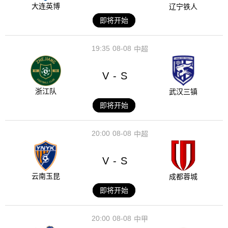
大连英博
辽宁铁人
即将开始
19:35
08-08
中超
V
S
-
浙江队
武汉三镇
即将开始
20:00
08-08
中超
V
S
-
云南玉昆
成都蓉城
即将开始
20:00
08-08
中甲