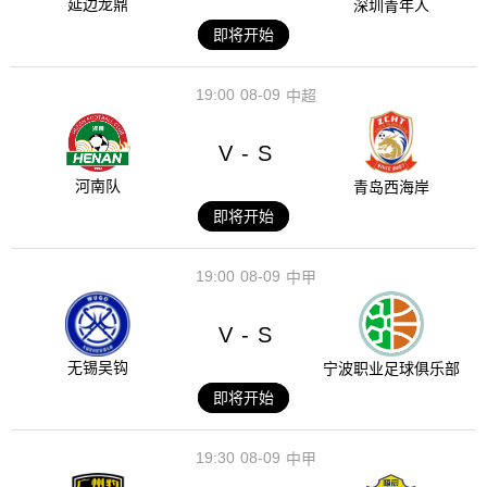
延边龙鼎
深圳青年人
即将开始
19:00
08-09
中超
V
S
-
河南队
青岛西海岸
即将开始
19:00
08-09
中甲
V
S
-
无锡吴钩
宁波职业足球俱乐部
即将开始
19:30
08-09
中甲