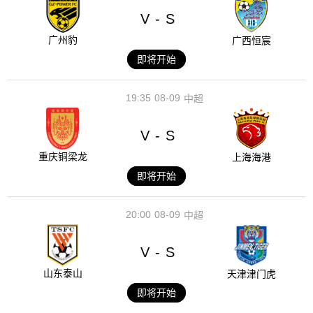
V
S
-
广州豹
广西恒宸
即将开始
19:35
08-09
中超
V
S
-
重庆铜梁龙
上海海港
即将开始
20:00
08-09
中超
V
S
-
山东泰山
天津津门虎
即将开始