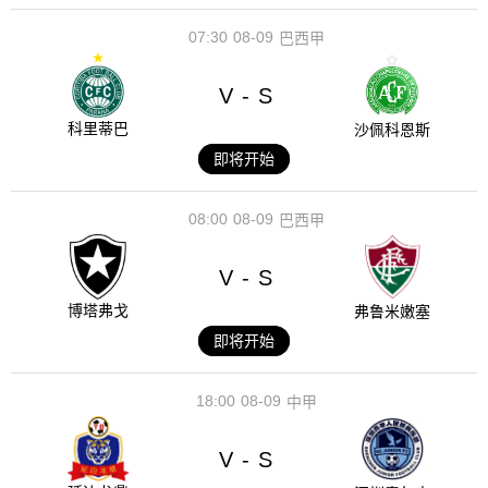
07:30
08-09
巴西甲
V
S
-
科里蒂巴
沙佩科恩斯
即将开始
08:00
08-09
巴西甲
V
S
-
博塔弗戈
弗鲁米嫩塞
即将开始
18:00
08-09
中甲
V
S
-