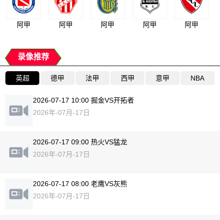
阿甲
阿甲
阿甲
阿甲
阿甲
录像推荐
英超
德甲
法甲
西甲
意甲
NBA
2026-07-17 10:00 掘金VS开拓者
2026年-07月-17日
2026-07-17 09:00 热火VS猛龙
2026年-07月-17日
2026-07-17 08:00 老鹰VS灰熊
2026年-07月-17日