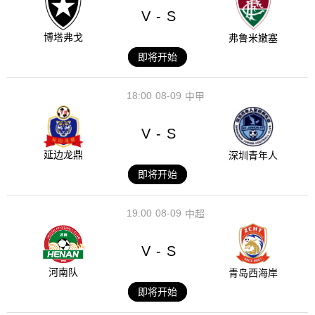
V
S
-
博塔弗戈
弗鲁米嫩塞
即将开始
18:00
08-09
中甲
V
S
-
延边龙鼎
深圳青年人
即将开始
19:00
08-09
中超
V
S
-
河南队
青岛西海岸
即将开始