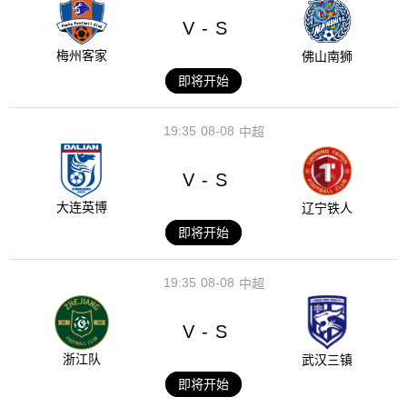
V
S
-
梅州客家
佛山南狮
即将开始
19:35
08-08
中超
V
S
-
大连英博
辽宁铁人
即将开始
19:35
08-08
中超
V
S
-
浙江队
武汉三镇
即将开始