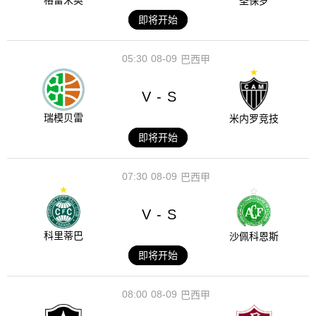
格雷米奥
圣保罗
即将开始
05:30
08-09
巴西甲
V
S
-
瑞模贝雷
米内罗竞技
即将开始
07:30
08-09
巴西甲
V
S
-
科里蒂巴
沙佩科恩斯
即将开始
08:00
08-09
巴西甲