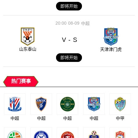
即将开始
20:00
08-09
中超
V
S
-
山东泰山
天津津门虎
即将开始
热门赛事
中超
中超
中超
中超
中甲