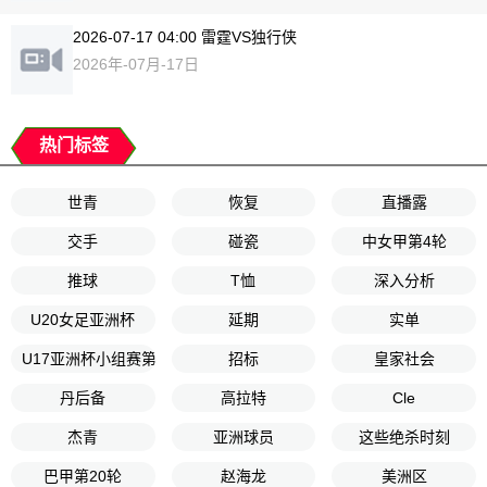
2026-07-17 04:00 雷霆VS独行侠
2026年-07月-17日
热门标签
世青
恢复
直播露
交手
碰瓷
中女甲第4轮
推球
T恤
深入分析
U20女足亚洲杯
延期
实单
U17亚洲杯小组赛第2轮
招标
皇家社会
丹后备
高拉特
Cle
杰青
亚洲球员
这些绝杀时刻
巴甲第20轮
赵海龙
美洲区