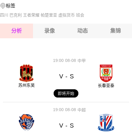
标签
2026-08-14 【芬乙】 OLS奥卢VS莎埃帕
2026-08-15 【芬乙】 OLS奥卢VS莎埃帕
四川
巴克利
王者荣耀
帕楚里亚
虚拟货币
班会
2026-08-15 【芬乙】 OLS奥卢VS莎埃帕
分析
录像
动态
集锦
2026-08-15 【芬乙】 OLS奥卢VS莎埃帕
2026-08-14 【芬乙】 OLS奥卢VS莎埃帕
19:00
08-08
中甲
V
S
-
苏州东吴
长春亚泰
即将开始
19:00
08-08
中超
V
S
-