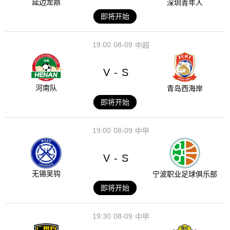
延边龙鼎
深圳青年人
即将开始
19:00
08-09
中超
V
S
-
河南队
青岛西海岸
即将开始
19:00
08-09
中甲
V
S
-
无锡吴钩
宁波职业足球俱乐部
即将开始
19:30
08-09
中甲