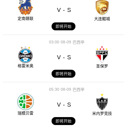
V
S
-
定南赣联
大连鲲城
即将开始
03:00
08-09
巴西甲
V
S
-
格雷米奥
圣保罗
即将开始
05:30
08-09
巴西甲
V
S
-
瑞模贝雷
米内罗竞技
即将开始