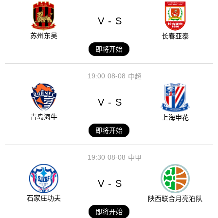
V
S
-
苏州东吴
长春亚泰
即将开始
19:00
08-08
中超
V
S
-
青岛海牛
上海申花
即将开始
19:30
08-08
中甲
V
S
-
石家庄功夫
陕西联合月亮泊队
即将开始