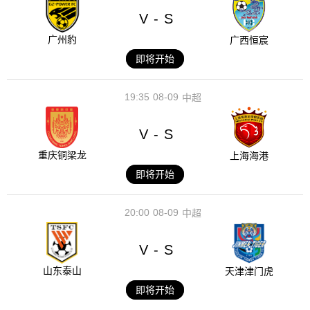
V
S
-
广州豹
广西恒宸
即将开始
19:35
08-09
中超
V
S
-
重庆铜梁龙
上海海港
即将开始
20:00
08-09
中超
V
S
-
山东泰山
天津津门虎
即将开始