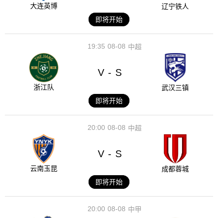
大连英博
辽宁铁人
即将开始
19:35
08-08
中超
V
S
-
浙江队
武汉三镇
即将开始
20:00
08-08
中超
V
S
-
云南玉昆
成都蓉城
即将开始
20:00
08-08
中甲