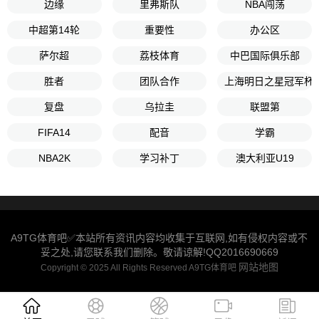
边缘
里弗斯队
NBA闯荡
中超第14轮
重要性
办公区
萨尔超
荔枝体育
中巴国际俱乐部
胜者
团队合作
上海明日之星冠军杯
复盘
乌拉圭
联盟第
FIFA14
配音
学霸
NBA2K
学习补丁
澳大利亚U19
A9TG体育吧✅本站所有资讯内容均收集于互联网,如有侵权内容或不
妥之处,请您联系我们删除。敬请谅解!QQ2016690669
网站地图
Copyright © 2025 All Rights Reserved A9TG体育吧