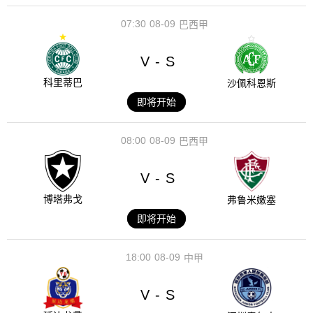
07:30
08-09
巴西甲
V
S
-
科里蒂巴
沙佩科恩斯
即将开始
08:00
08-09
巴西甲
V
S
-
博塔弗戈
弗鲁米嫩塞
即将开始
18:00
08-09
中甲
V
S
-