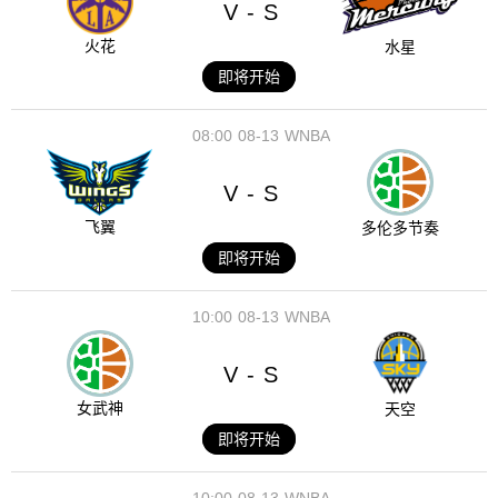
V
S
-
火花
水星
即将开始
08:00
08-13
WNBA
V
S
-
飞翼
多伦多节奏
即将开始
10:00
08-13
WNBA
V
S
-
女武神
天空
即将开始