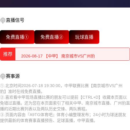
直播信号
2026-08-18 【中甲】 南京城市VS广州豹
免费直播①
免费直播②
玩球直播
2026-08-18 【中甲】 南京城市VS广州豹
推荐
2026-08-17 【中甲】 南京城市VS广州豹
2026-08-17 【中甲】 南京城市VS广州豹
2026-08-18 【中甲】 南京城市VS广州豹
赛事源
2026-08-17 【中甲】 南京城市VS广州豹
2026-08-18 【中甲】 南京城市VS广州豹
①.北京时间2026-07-18 19:30:00，中甲联赛比赛【南京城市VS广州
豹】准时在线免费直播。
2026-08-17 【中甲】 南京城市VS广州豹
2026-08-17 【中甲】 南京城市VS广州豹
②.喜欢看中甲现场直播比赛的朋友可以提前【CTRL+D】收藏本页面以
免错过直播。还为您在本页面索引了相关中甲、南京城市直播、广州豹直
2026-08-17 【中甲】 南京城市VS广州豹
2026-08-17 【中甲】 南京城市VS广州豹
播的近期比赛列表以及两队历史交锋、两队赛程。
③.页面内容由『A9TG体育吧』体育小编整理发布；24小时为球迷朋友
2026-08-17 【中甲】 南京城市VS广州豹
2026-08-17 【中甲】 南京城市VS广州豹
提供最新的体育赛事直播预告、足球直播，中甲直播。
2026-08-17 【中甲】 南京城市VS广州豹
2026-08-17 【中甲】 南京城市VS广州豹