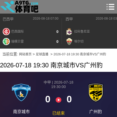
2026-08-18 07:00
2026-08-18 03
巴西甲
西甲
0
巴西国际
拉科鲁尼亚
0
瑞模贝雷
埃尔切
当前位置:
>
>
网站首页
足球直播
2026-07-18 19:30 南京城市VS广州豹
2026-07-18 19:30 南京城市VS广州豹
中甲 | 2026-07-18
19:30:00
0
0
南京城市
广州豹
已结束