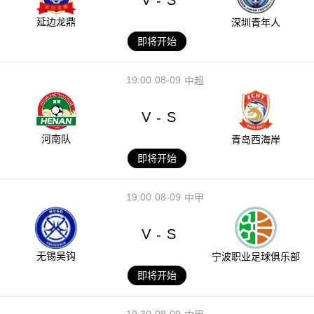
V
S
-
延边龙鼎
深圳青年人
即将开始
19:00
08-09
中超
V
S
-
河南队
青岛西海岸
即将开始
19:00
08-09
中甲
V
S
-
无锡吴钩
宁波职业足球俱乐部
即将开始
19:30
08-09