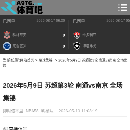
2026-08-17 06:30
2026-08-17 05
巴西甲
巴西甲
0
科林蒂安
维多利亚
0
克鲁塞罗
博塔弗戈
当前位置:
>
>
网站首页
足球集锦
2026年5月9日 苏超第3轮 南通vs南京 全场集
锦
2026年5月9日 苏超第3轮 南通vs南京 全场
集锦
即时倍率盘
NBA58
明星队
2026-05-10 11:08:19
直播信号