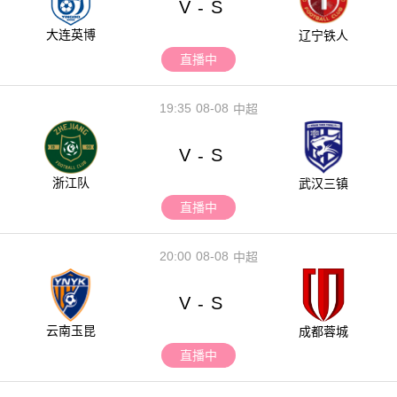
V
S
-
大连英博
辽宁铁人
直播中
19:35
08-08
中超
V
S
-
浙江队
武汉三镇
直播中
20:00
08-08
中超
V
S
-
云南玉昆
成都蓉城
直播中