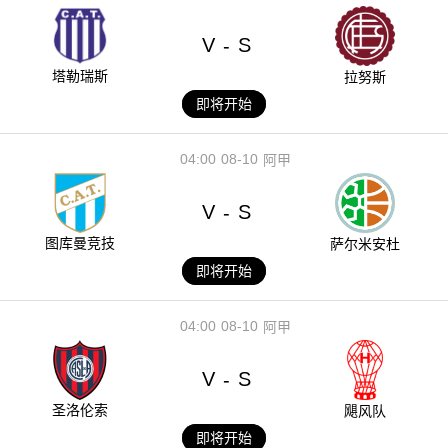
V
S
-
塔勒瑞斯
拉努斯
即将开始
04:00
08-10
阿甲
V
S
-
图库曼竞技
萨尔米安杜
即将开始
04:00
08-10
阿甲
V
S
-
圣洛伦索
飓风队
即将开始