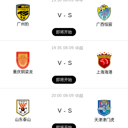
中甲
V
S
-
广州豹
广西恒宸
即将开始
19:35
08-09
中超
V
S
-
重庆铜梁龙
上海海港
即将开始
20:00
08-09
中超
V
S
-
山东泰山
天津津门虎
即将开始