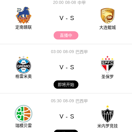
20:00
08-08
中甲
V
S
-
定南赣联
大连鲲城
直播中
03:00
08-09
巴西甲
V
S
-
格雷米奥
圣保罗
即将开始
05:30
08-09
巴西甲
V
S
-
瑞模贝雷
米内罗竞技