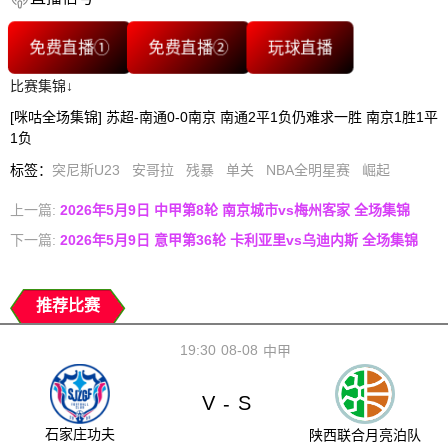
免费直播①
免费直播②
玩球直播
比赛集锦↓
[咪咕全场集锦] 苏超-南通0-0南京 南通2平1负仍难求一胜 南京1胜1平
1负
标签
：
突尼斯U23
安哥拉
残暴
单关
NBA全明星赛
崛起
上一篇:
2026年5月9日 中甲第8轮 南京城市vs梅州客家 全场集锦
下一篇:
2026年5月9日 意甲第36轮 卡利亚里vs乌迪内斯 全场集锦
推荐比赛
19:30
08-08
中甲
V
S
-
石家庄功夫
陕西联合月亮泊队