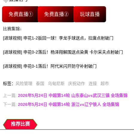
免费直播①
免费直播②
玩球直播
比赛集锦↓
[进球视频] 申花1-2扳回一球！李龙手球送点，拉唐点射破门
[进球视频] 申花0-2落后！杨泽翔解围送点染黄 卡尔采夫点射破门
[进球视频] 申花0-1落后！阿代米闪开防守补射破门
标签
：
风险管理
泰国
乌甸尼斯
庆祝动作
连接
超市
上一篇:
2026年5月24日 中超第14轮 山东泰山vs武汉三镇 全场集锦
下一篇:
2026年5月24日 中超第14轮 浙江vs辽宁铁人 全场集锦
推荐比赛