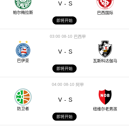
V
S
-
帕尔梅拉斯
巴西国际
即将开始
03:00
08-10
巴西甲
V
S
-
巴伊亚
瓦斯科达伽马
即将开始
04:00
08-10
阿甲
V
S
-
防卫者
纽维尔老男孩
即将开始