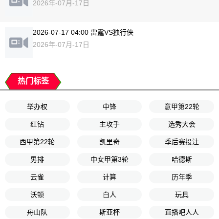
2026年-07月-17日
2026-07-17 04:00 雷霆VS独行侠
2026年-07月-17日
热门标签
举办权
中锋
意甲第22轮
红钻
主攻手
选秀大会
西甲第22轮
凯里奇
季后赛投注
男排
中女甲第3轮
哈德斯
云雀
计算
历年季
沃顿
白人
玩具
舟山队
斯亚杯
直播吧人人