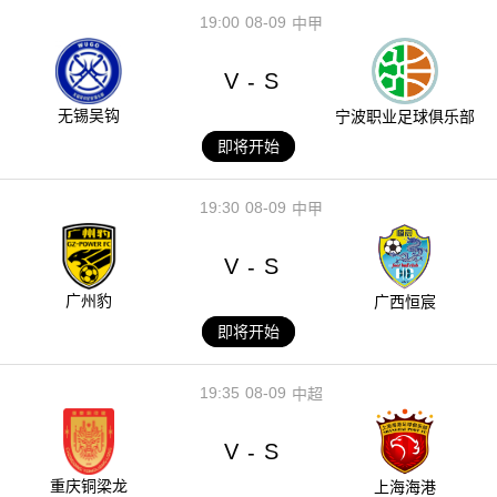
19:00
08-09
中甲
V
S
-
无锡吴钩
宁波职业足球俱乐部
即将开始
19:30
08-09
中甲
V
S
-
广州豹
广西恒宸
即将开始
19:35
08-09
中超
V
S
-
重庆铜梁龙
上海海港