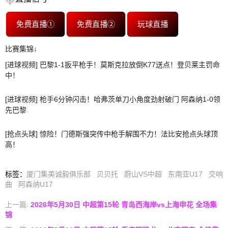
免费直播①
免费直播②
玩球直播
比赛集锦↓
[进球视频] 巴黎1-1扳平枪手！莫斯克拉放倒K77送点！登贝莱主罚命
中！
[进球视频] 枪手6分钟闪击！哈弗茨单刀小角度劲射破门 阿森纳1-0领
先巴黎
[抢点头球] 惊险！门德斯强突传中枪手解围不力！法比安抢点头球顶
高！
标签
：
厦门集美诚毅俱乐部
贝贝托
蔚山VS中超
东南亚U17
交响
曲
阿森纳U17
上一篇:
2026年5月30日 中超第15轮 青岛西海岸vs上海申花 全场集
锦