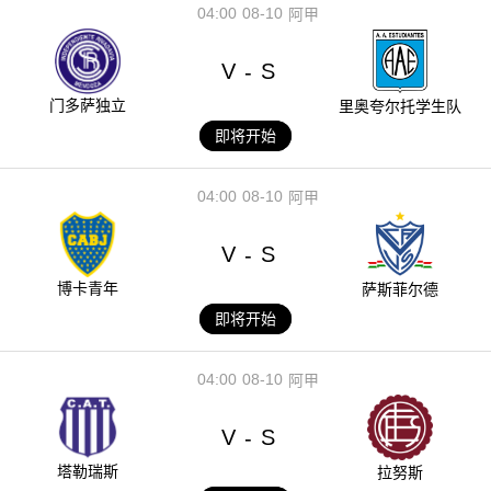
04:00
08-10
阿甲
V
S
-
门多萨独立
里奥夸尔托学生队
即将开始
04:00
08-10
阿甲
V
S
-
博卡青年
萨斯菲尔德
即将开始
04:00
08-10
阿甲
V
S
-
塔勒瑞斯
拉努斯