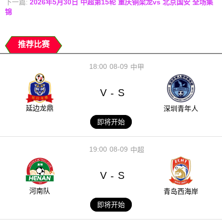
下一篇:
2026年5月30日 中超第15轮 重庆铜梁龙vs 北京国安 全场集
锦
推荐比赛
18:00
08-09
中甲
V
S
-
延边龙鼎
深圳青年人
即将开始
19:00
08-09
中超
V
S
-
河南队
青岛西海岸
即将开始