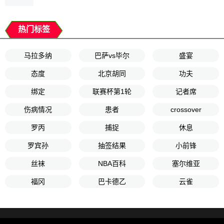
热门标签
马拉多纳
巴萨vs毕尔
盛宴
态度
北京胡同
功夫
绑定
联赛杯第1轮
记者席
伤病情况
患者
crossover
罗丙
捕捉
休息
罗宾孙
抽签结果
小前锋
丝袜
NBA百科
塞尔维亚
福冈
巴卡德乙
云雀