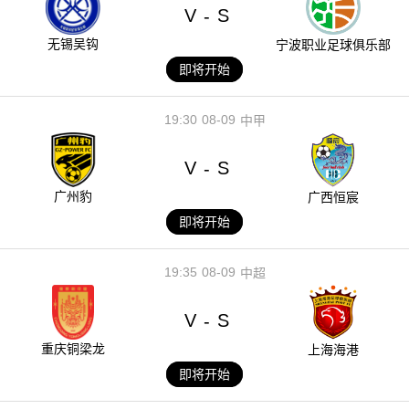
V
S
-
无锡吴钩
宁波职业足球俱乐部
即将开始
19:30
08-09
中甲
V
S
-
广州豹
广西恒宸
即将开始
19:35
08-09
中超
V
S
-
重庆铜梁龙
上海海港
即将开始