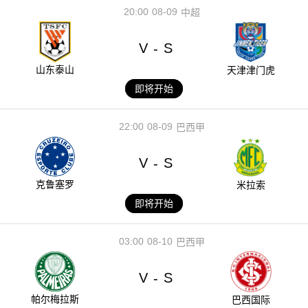
20:00
08-09
中超
V
S
-
山东泰山
天津津门虎
即将开始
22:00
08-09
巴西甲
V
S
-
克鲁塞罗
米拉索
即将开始
03:00
08-10
巴西甲
V
S
-
帕尔梅拉斯
巴西国际