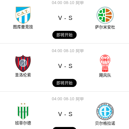
04:00
08-10
阿甲
V
S
-
图库曼竞技
萨尔米安杜
即将开始
04:00
08-10
阿甲
V
S
-
圣洛伦索
飓风队
即将开始
04:00
08-10
阿甲
V
S
-
班菲尔德
贝尔格拉诺