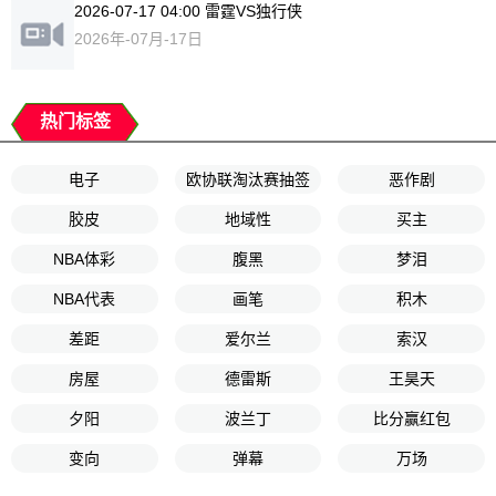
2026-07-17 04:00 雷霆VS独行侠
2026年-07月-17日
热门标签
电子
欧协联淘汰赛抽签
恶作剧
胶皮
地域性
买主
NBA体彩
腹黑
梦泪
NBA代表
画笔
积木
差距
爱尔兰
索汉
房屋
德雷斯
王昊天
夕阳
波兰丁
比分赢红包
变向
弹幕
万场