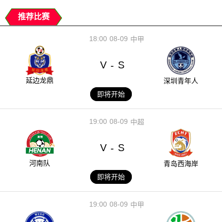
推荐比赛
18:00
08-09
中甲
V
S
-
延边龙鼎
深圳青年人
即将开始
19:00
08-09
中超
V
S
-
河南队
青岛西海岸
即将开始
19:00
08-09
中甲