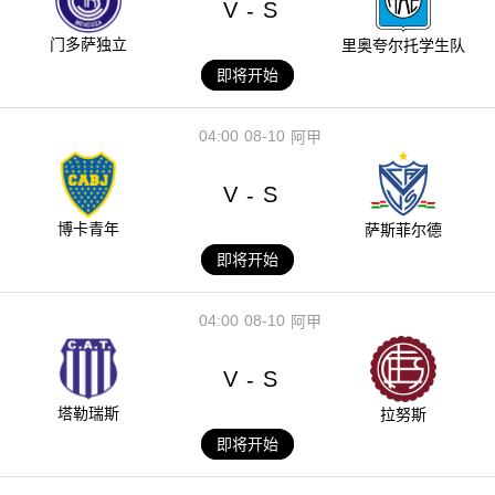
V
S
-
门多萨独立
里奥夸尔托学生队
即将开始
04:00
08-10
阿甲
V
S
-
博卡青年
萨斯菲尔德
即将开始
04:00
08-10
阿甲
V
S
-
塔勒瑞斯
拉努斯
即将开始