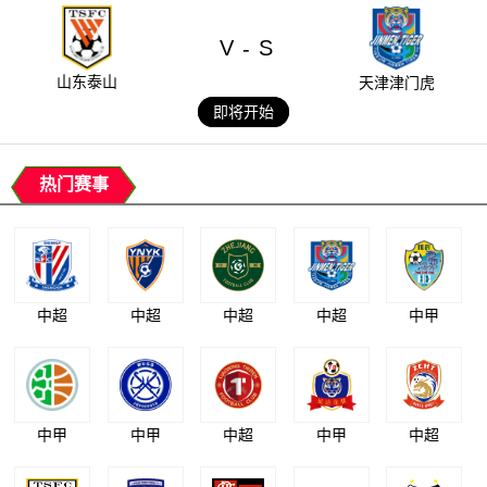
V
S
-
山东泰山
天津津门虎
即将开始
热门赛事
中超
中超
中超
中超
中甲
中甲
中甲
中超
中甲
中超