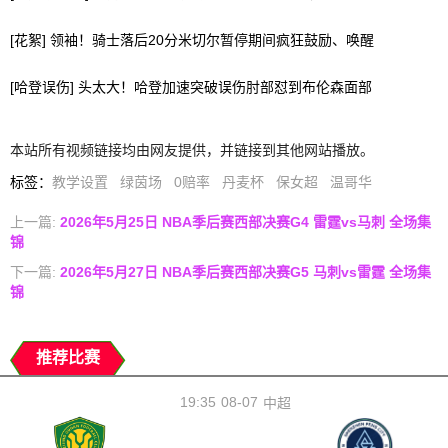
[花絮] 领袖！骑士落后20分米切尔暂停期间疯狂鼓励、唤醒
[哈登误伤] 头太大！哈登加速突破误伤肘部怼到布伦森面部
本站所有视频链接均由网友提供，并链接到其他网站播放。
标签
：
教学设置
绿茵场
0赔率
丹麦杯
保女超
温哥华
上一篇:
2026年5月25日 NBA季后赛西部决赛G4 雷霆vs马刺 全场集
锦
下一篇:
2026年5月27日 NBA季后赛西部决赛G5 马刺vs雷霆 全场集
锦
推荐比赛
19:35
08-07
中超