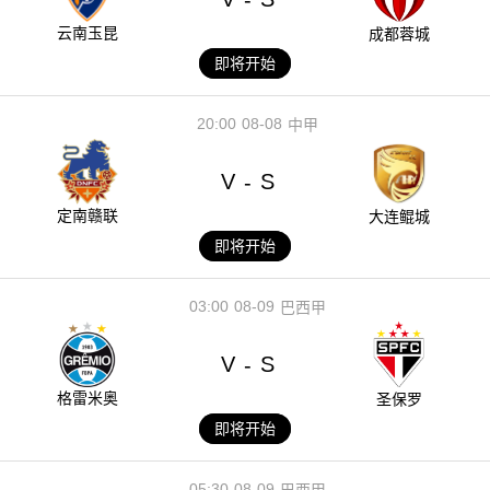
云南玉昆
成都蓉城
即将开始
20:00
08-08
中甲
V
S
-
定南赣联
大连鲲城
即将开始
03:00
08-09
巴西甲
V
S
-
格雷米奥
圣保罗
即将开始
05:30
08-09
巴西甲