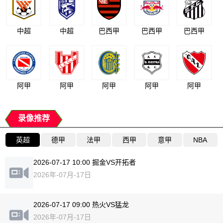
中超
中超
巴西甲
巴西甲
巴西甲
阿甲
阿甲
阿甲
阿甲
阿甲
录像推荐
英超
德甲
法甲
西甲
意甲
NBA
2026-07-17 10:00 掘金VS开拓者
2026年-07月-17日
2026-07-17 09:00 热火VS猛龙
2026年-07月-17日