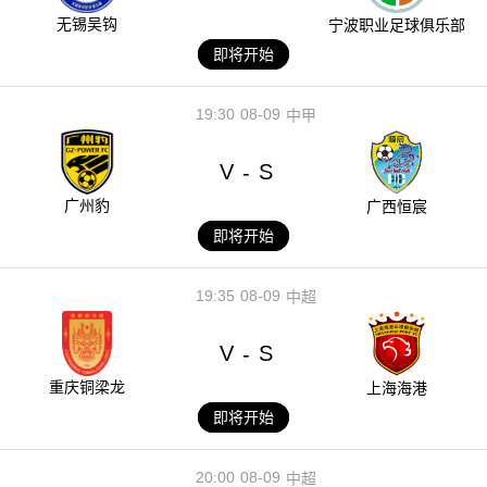
无锡吴钩
宁波职业足球俱乐部
即将开始
19:30
08-09
中甲
V
S
-
广州豹
广西恒宸
即将开始
19:35
08-09
中超
V
S
-
重庆铜梁龙
上海海港
即将开始
20:00
08-09
中超