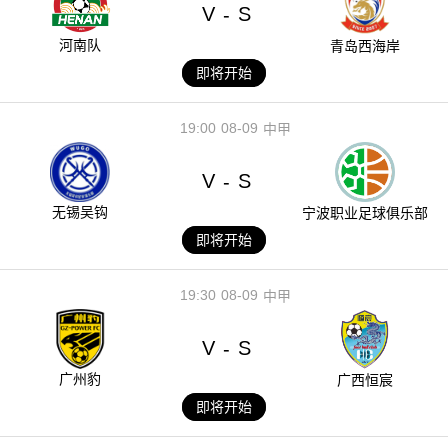
V
S
-
河南队
青岛西海岸
即将开始
19:00
08-09
中甲
V
S
-
无锡吴钩
宁波职业足球俱乐部
即将开始
19:30
08-09
中甲
V
S
-
广州豹
广西恒宸
即将开始