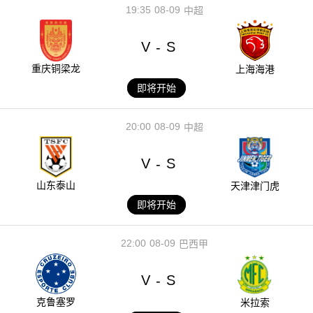
19:35
08-09
中超
V
S
-
重庆铜梁龙
上海海港
即将开始
20:00
08-09
中超
V
S
-
山东泰山
天津津门虎
即将开始
22:00
08-09
巴西甲
V
S
-
克鲁塞罗
米拉索