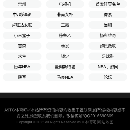
常州
电视机
首发阵容名单
中超第9轮
非南女杯
像素
卢旺达女联
王霜
当铺
小米盒子
秘鲁乙
扬科维奇
吉森
卷发
黎巴嫩联
求生
锁定
足球鞋
历年NBA
曼彻斯特城
NBA手游网
殿军
马良NBA
论坛
A9TG体育吧✅本站所有资讯内容均收集于互联网,如有侵权内容或不
妥之处,请您联系我们删除。敬请谅解!QQ2016690669
网站地图
Copyright © 2025 All Rights Reserved A9TG体育吧