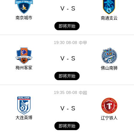
V
S
-
南京城市
南通支云
即将开始
19:30
08-08
中甲
V
S
-
梅州客家
佛山南狮
即将开始
19:35
08-08
中超
V
S
-
大连英博
辽宁铁人
即将开始