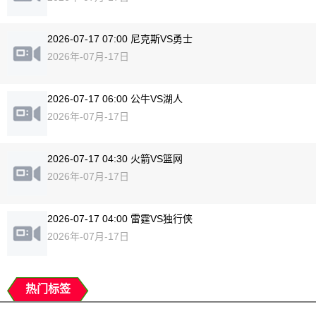
2026-07-17 07:00 尼克斯VS勇士
2026年-07月-17日
2026-07-17 06:00 公牛VS湖人
2026年-07月-17日
2026-07-17 04:30 火箭VS篮网
2026年-07月-17日
2026-07-17 04:00 雷霆VS独行侠
2026年-07月-17日
热门标签