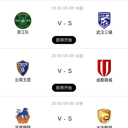
19:35
08-08
中超
V
S
-
浙江队
武汉三镇
即将开始
20:00
08-08
中超
V
S
-
云南玉昆
成都蓉城
即将开始
20:00
08-08
中甲
V
S
-
定南赣联
大连鲲城