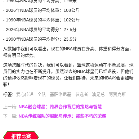
- 1990年NBA球员的平均身高：1.98米
- 2026年NBA球员的平均体重：108公斤
- 1990年NBA球员的平均体重：102公斤
- 2026年NBA球员的平均得分：27.5分
- 1990年NBA球员的平均得分：23.5分
从数据中我们可以看出，现在的NBA球员在身高、体重和得分方面，
都有明显的优势。
这场跨越时代的对决，我们可以看到，篮球这项运动在不断发展，球
员们的实力也在不断提升。虽然过去的NBA球星们已经退役，但他们
的精神依然影响着现在的球员。让我们期待，未来的NBA将会更加精
彩！
标签
：
爱心传递
全队
塞萨洛尼基
参选者
澳足总
阿贾克斯
上一篇:
NBA融合球星：跨界合作背后的策略与智慧
下一篇:
NBA传统强队的崛起与传承：那些不朽的荣耀
推荐比赛