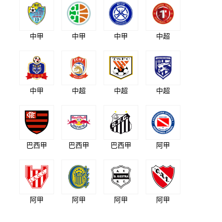
中甲
中甲
中甲
中超
中甲
中超
中超
中超
巴西甲
巴西甲
巴西甲
阿甲
阿甲
阿甲
阿甲
阿甲