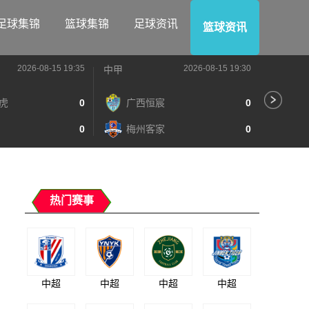
足球集锦
篮球集锦
足球资讯
篮球资讯
2026-08-15 19:35
2026-08-15 19:30
中甲
中甲
虎
0
广西恒宸
0
陕
0
梅州客家
0
长
热门赛事
中超
中超
中超
中超