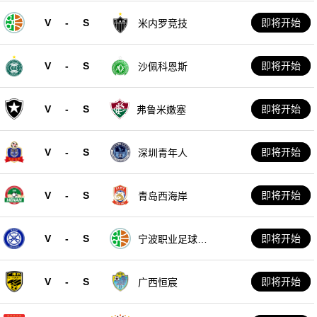
V
-
S
即将开始
米内罗竞技
V
-
S
即将开始
沙佩科恩斯
V
-
S
即将开始
弗鲁米嫩塞
V
-
S
即将开始
深圳青年人
V
-
S
即将开始
青岛西海岸
V
-
S
即将开始
宁波职业足球俱
乐部
V
-
S
即将开始
广西恒宸