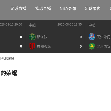
足球直播
篮球直播
NBA录像
足球录像
026-08-15 20:00
2026-08-15 19:35
中超
中超
0
浙江队
0
天津津门
0
成都蓉城
0
北京国安
不朽的荣耀
朽的荣耀