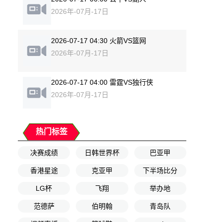
2026年-07月-17日
2026-07-17 04:30 火箭VS篮网
2026年-07月-17日
2026-07-17 04:00 雷霆VS独行侠
2026年-07月-17日
热门标签
决赛成绩
日韩世界杯
巴亚甲
香港星途
克亚甲
下半场比分
LG杯
飞翔
举办地
范德萨
伯明翰
青岛队