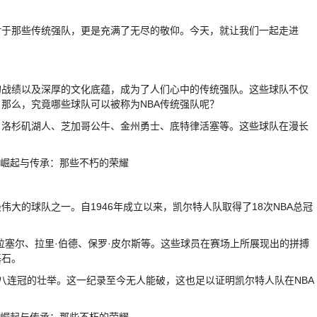
对于那些传统强队，更是充满了无尽的敬仰。今天，就让我们一起走进
的战绩以及深厚的文化底蕴，成为了人们心中的传统强队。这些球队不仅
那么，究竟哪些球队可以被称为NBA传统强队呢？
、洛杉矶湖人、芝加哥公牛、金州勇士、底特律活塞等。这些球队在漫长
伟大的球队之一。自1946年成立以来，凯尔特人队取得了18次NBA总冠
拉塞尔、拉里·伯德、保罗·皮尔斯等。这些球员在赛场上所展现出的拼搏
基石。
实现八连冠的壮举。这一纪录至今无人能破，这也足以证明凯尔特人队在NBA