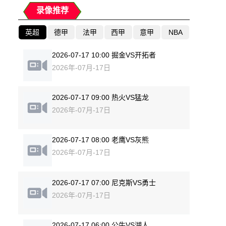
录像推荐
英超
德甲
法甲
西甲
意甲
NBA
2026-07-17 10:00 掘金VS开拓者
2026年-07月-17日
2026-07-17 09:00 热火VS猛龙
2026年-07月-17日
2026-07-17 08:00 老鹰VS灰熊
2026年-07月-17日
2026-07-17 07:00 尼克斯VS勇士
2026年-07月-17日
2026-07-17 06:00 公牛VS湖人