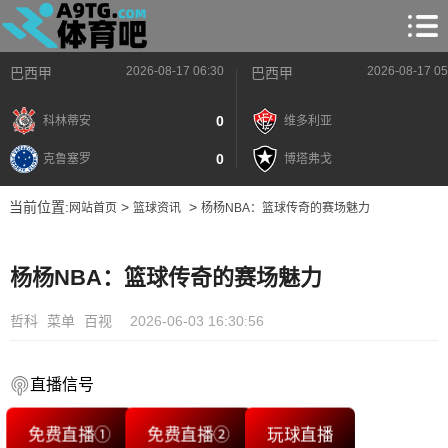
2026-08-17 06:30
2026-08-17 05
巴西甲
巴西甲
0
科林蒂安
维多利亚
0
克鲁塞罗
博塔弗戈
当前位置:
>
>
网站首页
篮球资讯
杨杨NBA：篮球传奇的赛场魅力
杨杨NBA：篮球传奇的赛场魅力
哲科
菜单
百视
2026-06-03 16:30:56
直播信号
免费直播①
免费直播②
玩球直播