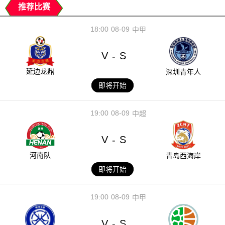
推荐比赛
18:00
08-09
中甲
V
S
-
延边龙鼎
深圳青年人
即将开始
19:00
08-09
中超
V
S
-
河南队
青岛西海岸
即将开始
19:00
08-09
中甲
V
S
-