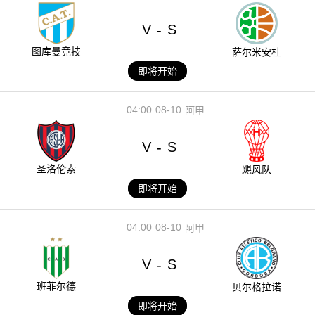
V
S
-
图库曼竞技
萨尔米安杜
即将开始
04:00
08-10
阿甲
V
S
-
圣洛伦索
飓风队
即将开始
04:00
08-10
阿甲
V
S
-
班菲尔德
贝尔格拉诺
即将开始