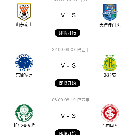
V
S
-
山东泰山
天津津门虎
即将开始
22:00
08-09
巴西甲
V
S
-
克鲁塞罗
米拉索
即将开始
03:00
08-10
巴西甲
V
S
-
帕尔梅拉斯
巴西国际
即将开始