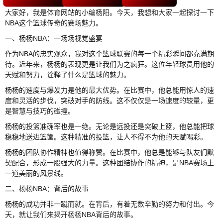
大家好，我是体育网站的小编杨阳。今天，我想和大家一起探讨一下
NBA这个篮球传奇的赛场魅力。
一、杨杨NBA：一场场视觉盛宴
作为NBA的忠实观众，我对这个篮球联赛的每一个精彩瞬间都充满期
待。近年来，杨杨的表现更是让我们为之疯狂。这位年轻球员用他的
天赋和努力，诠释了什么是篮球的魅力。
杨杨的速度与爆发力是他的最大优势。在比赛中，他总能用惊人的速
度和灵活的步伐，突破对手的防线。这不仅仅是一场速度的较量，更
是智慧与技巧的碰撞。
杨杨的投篮准确率也是一绝。无论是远投还是突破上篮，他总能把球
稳稳地送进篮筐。这种精准的投篮，让人不得不为他的天赋喝彩。
杨杨的团队协作精神也值得称赞。在比赛中，他总是能够与队友们默
契配合，形成一股强大的力量。这种团结协作的精神，是NBA赛场上
一道美丽的风景线。
二、杨杨NBA：背后的故事
杨杨的成功并非一蹴而就。在背后，有着无数辛勤的努力和付出。今
天，就让我们来揭开杨杨NBA背后的故事。