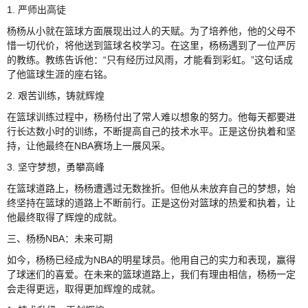
1. 严师出高徒
杨杨从小就在篮球方面展现出过人的天赋。为了培养他，他的父母不
惜一切代价，将他送到篮球名校学习。在这里，杨杨遇到了一位严厉
的教练。教练告诉他：“只有经历过风雨，才能看到彩虹。”这句话成
了他篮球生涯的座右铭。
2. 艰苦训练，铸就辉煌
在篮球训练过程中，杨杨付出了常人难以想象的努力。他每天都要进
行长达数小时的训练，不断提高自己的技术水平。正是这份执着和坚
持，让他最终在NBA赛场上一展风采。
3. 坚守梦想，勇攀高峰
在篮球道路上，杨杨遭遇过无数挫折。但他从未放弃自己的梦想，始
终坚持在篮球的道路上不断前行。正是这份对篮球的热爱和执着，让
他最终取得了辉煌的成就。
三、杨杨NBA：未来可期
如今，杨杨已经成为NBA的明星球员。他用自己的实力和表现，赢得
了球迷们的喜爱。在未来的篮球道路上，我们有理由相信，杨杨一定
会走得更远，取得更加辉煌的成就。