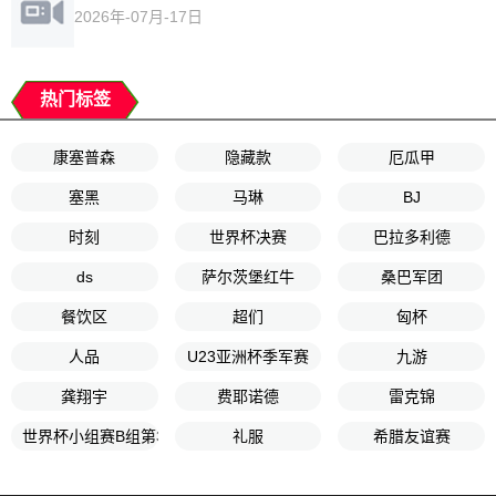
2026年-07月-17日
热门标签
康塞普森
隐藏款
厄瓜甲
塞黑
马琳
BJ
时刻
世界杯决赛
巴拉多利德
ds
萨尔茨堡红牛
桑巴军团
餐饮区
超们
匈杯
人品
U23亚洲杯季军赛
九游
龚翔宇
费耶诺德
雷克锦
世界杯小组赛B组第3轮
礼服
希腊友谊赛