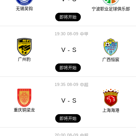
无锡吴钩
宁波职业足球俱乐部
即将开始
19:30
08-09
中甲
V
S
-
广州豹
广西恒宸
即将开始
19:35
08-09
中超
V
S
-
重庆铜梁龙
上海海港
即将开始
20:00
08-09
中超