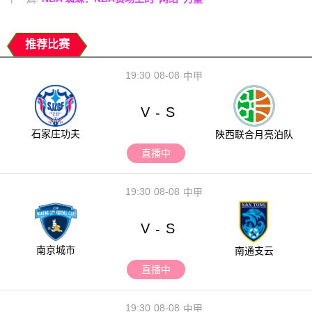
推荐比赛
19:30
08-08
中甲
V
S
-
石家庄功夫
陕西联合月亮泊队
直播中
19:30
08-08
中甲
V
S
-
南京城市
南通支云
直播中
19:30
08-08
中甲