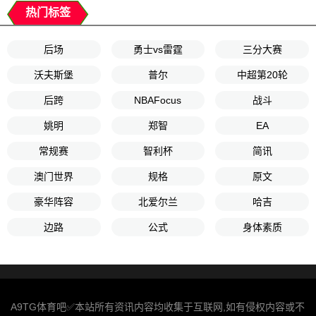
热门标签
后场
勇士vs雷霆
三分大赛
沃夫斯堡
普尔
中超第20轮
后跨
NBAFocus
战斗
姚明
郑智
EA
常规赛
智利杯
简讯
澳门世界
规格
原文
豪华阵容
北爱尔兰
哈吉
边路
公式
身体素质
A9TG体育吧✅本站所有资讯内容均收集于互联网,如有侵权内容或不