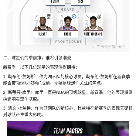
二、球星们的季前排，谁将引领潮流
新赛季，以下几位球星的表现值得期待：
1. 勒布朗·詹姆斯：作为湖人队的核心球员，勒布朗·詹姆斯在新赛季
能否带领球队取得好成绩，无疑是球迷们关注的焦点。
2. 斯蒂芬·库里：库里一直是NBA的顶级球星，新赛季，他的表现将继
续影响着整个联盟。
3. 凯文·杜兰特：作为篮网队的新核心，杜兰特在新赛季的表现无疑将
对球队产生重大影响。