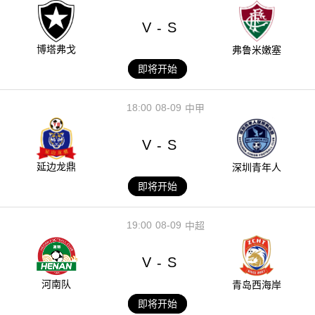
V
S
-
博塔弗戈
弗鲁米嫩塞
即将开始
18:00
08-09
中甲
V
S
-
延边龙鼎
深圳青年人
即将开始
19:00
08-09
中超
V
S
-
河南队
青岛西海岸
即将开始