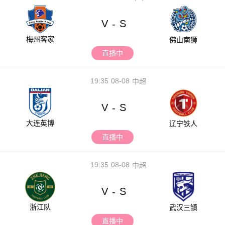
V
S
-
梅州客家
佛山南狮
直播中
19:35
08-08
中超
V
S
-
大连英博
辽宁铁人
直播中
19:35
08-08
中超
V
S
-
浙江队
武汉三镇
直播中