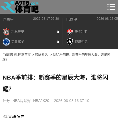
2026-08-17 06:30
2026-08-17 05
巴西甲
巴西甲
0
科林蒂安
维多利亚
0
克鲁塞罗
博塔弗戈
当前位置:
>
>
网站首页
篮球资讯
NBA季前排：新赛季的星辰大海，谁将闪
耀？
NBA季前排：新赛季的星辰大海，谁将闪
耀？
评分
NBA网站好
NBA2K20
2026-06-03 16:37:10
直播信号