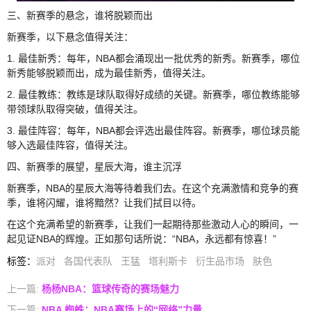
三、新赛季的悬念，谁将脱颖而出
新赛季，以下悬念值得关注：
1. 最佳新秀：每年，NBA都会涌现出一批优秀的新秀。新赛季，哪位
新秀能够脱颖而出，成为最佳新秀，值得关注。
2. 最佳教练：教练是球队取得好成绩的关键。新赛季，哪位教练能够
带领球队取得突破，值得关注。
3. 最佳阵容：每年，NBA都会评选出最佳阵容。新赛季，哪位球员能
够入选最佳阵容，值得关注。
四、新赛季的展望，星辰大海，谁主沉浮
新赛季，NBA的星辰大海等待着我们去。在这个充满激情和竞争的赛
季，谁将闪耀，谁将黯然？让我们拭目以待。
在这个充满希望的新赛季，让我们一起期待那些激动人心的瞬间，一
起见证NBA的辉煌。正如那句话所说：“NBA，永远都有惊喜！”
标签
：
派对
各国代表队
王猛
塔利斯卡
衍生品市场
肤色
上一篇:
杨杨NBA：篮球传奇的赛场魅力
下一篇:
NBA 蜘蛛：NBA赛场上的“网络”力量