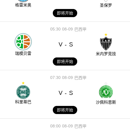
格雷米奥
圣保罗
即将开始
05:30
08-09
巴西甲
V
S
-
瑞模贝雷
米内罗竞技
即将开始
07:30
08-09
巴西甲
V
S
-
科里蒂巴
沙佩科恩斯
即将开始
08:00
08-09
巴西甲