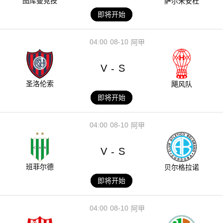
图库曼竞技
萨尔米安杜
即将开始
04:00
08-10
阿甲
V
S
-
圣洛伦索
飓风队
即将开始
04:00
08-10
阿甲
V
S
-
班菲尔德
贝尔格拉诺
即将开始
04:00
08-10
阿甲