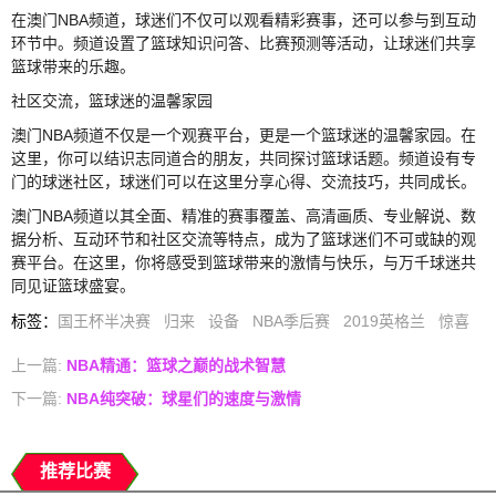
在澳门NBA频道，球迷们不仅可以观看精彩赛事，还可以参与到互动
环节中。频道设置了篮球知识问答、比赛预测等活动，让球迷们共享
篮球带来的乐趣。
社区交流，篮球迷的温馨家园
澳门NBA频道不仅是一个观赛平台，更是一个篮球迷的温馨家园。在
这里，你可以结识志同道合的朋友，共同探讨篮球话题。频道设有专
门的球迷社区，球迷们可以在这里分享心得、交流技巧，共同成长。
澳门NBA频道以其全面、精准的赛事覆盖、高清画质、专业解说、数
据分析、互动环节和社区交流等特点，成为了篮球迷们不可或缺的观
赛平台。在这里，你将感受到篮球带来的激情与快乐，与万千球迷共
同见证篮球盛宴。
标签
：
国王杯半决赛
归来
设备
NBA季后赛
2019英格兰
惊喜
上一篇:
NBA精通：篮球之巅的战术智慧
下一篇:
NBA纯突破：球星们的速度与激情
推荐比赛