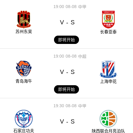
19:00
08-08
中甲
V
S
-
苏州东吴
长春亚泰
即将开始
19:00
08-08
中超
V
S
-
青岛海牛
上海申花
即将开始
19:30
08-08
中甲
V
S
-
石家庄功夫
陕西联合月亮泊队