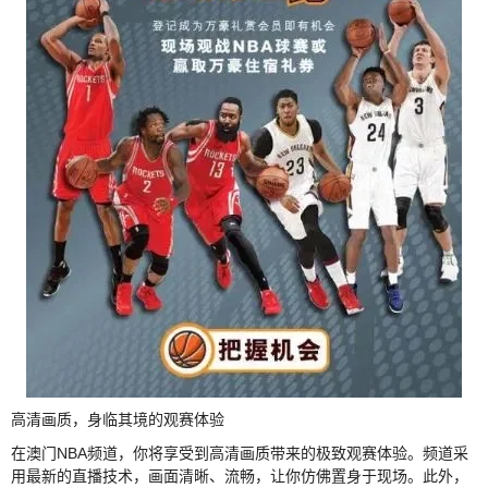
高清画质，身临其境的观赛体验
在澳门NBA频道，你将享受到高清画质带来的极致观赛体验。频道采
用最新的直播技术，画面清晰、流畅，让你仿佛置身于现场。此外，