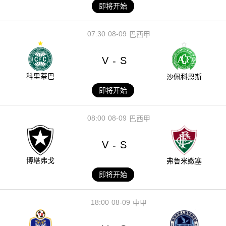
即将开始
07:30
08-09
巴西甲
V
S
-
科里蒂巴
沙佩科恩斯
即将开始
08:00
08-09
巴西甲
V
S
-
博塔弗戈
弗鲁米嫩塞
即将开始
18:00
08-09
中甲