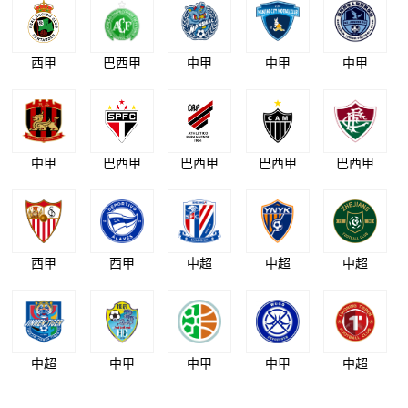
西甲
巴西甲
中甲
中甲
中甲
中甲
巴西甲
巴西甲
巴西甲
巴西甲
西甲
西甲
中超
中超
中超
中超
中甲
中甲
中甲
中超