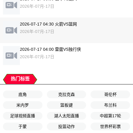
2026年-07月-17日
2026-07-17 04:30 火箭VS篮网
2026年-07月-17日
2026-07-17 04:00 雷霆VS独行侠
2026年-07月-17日
热门标签
底角
克拉克森
哥伦杯
米内罗
篮板键
布兰科
足球视频直播
湖人太阳直播
中超第17轮
于蒙
投篮动作
世界杯彩票