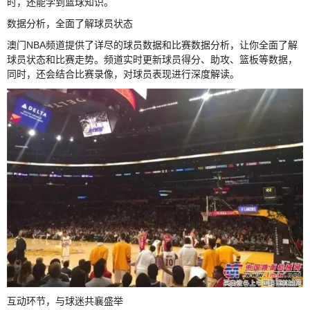
时，还能学到篮球知识。
数据分析，全面了解球员状态
澳门NBA频道提供了详尽的球员数据和比赛数据分析，让你全面了解
球员状态和比赛走势。频道实时更新球员得分、助攻、篮板等数据，
同时，还会结合比赛录像，对球员表现进行深度解读。
互动环节，与球迷共襄盛举