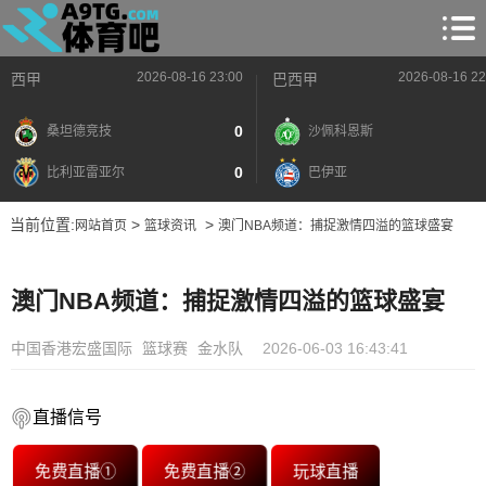
2026-08-16 23:00
2026-08-16 22
西甲
巴西甲
0
桑坦德竞技
沙佩科恩斯
0
比利亚雷亚尔
巴伊亚
当前位置:
>
>
网站首页
篮球资讯
澳门NBA频道：捕捉激情四溢的篮球盛宴
澳门NBA频道：捕捉激情四溢的篮球盛宴
中国香港宏盛国际
篮球赛
金水队
2026-06-03 16:43:41
直播信号
免费直播①
免费直播②
玩球直播