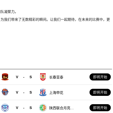
团队凝聚力。
，为我们带来了无数精彩的瞬间。让我们一起期待，在未来的比赛中，更
V
-
S
即将开始
长春亚泰
V
-
S
即将开始
上海申花
V
-
S
即将开始
陕西联合月亮泊
队