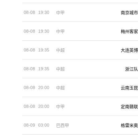
08-08
19:30
中甲
南京城市
08-08
19:30
中甲
梅州客家
08-08
19:35
中超
大连英博
08-08
19:35
中超
浙江队
08-08
20:00
中超
云南玉昆
08-08
20:00
中甲
定南赣联
08-09
03:00
巴西甲
格雷米奥