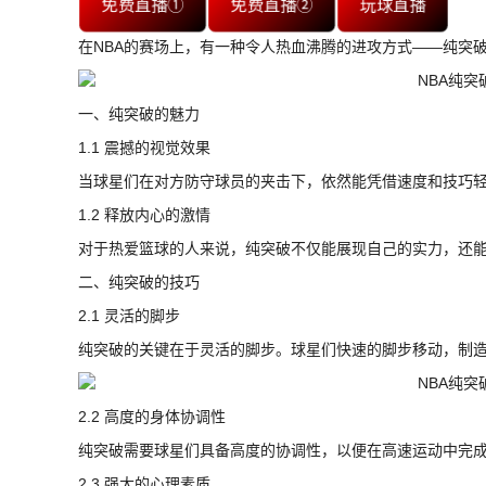
免费直播①
免费直播②
玩球直播
在NBA的赛场上，有一种令人热血沸腾的进攻方式——纯突
一、纯突破的魅力
1.1 震撼的视觉效果
当球星们在对方防守球员的夹击下，依然能凭借速度和技巧
1.2 释放内心的激情
对于热爱篮球的人来说，纯突破不仅能展现自己的实力，还
二、纯突破的技巧
2.1 灵活的脚步
纯突破的关键在于灵活的脚步。球星们快速的脚步移动，制
2.2 高度的身体协调性
纯突破需要球星们具备高度的协调性，以便在高速运动中完
2.3 强大的心理素质