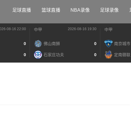
足球直播
篮球直播
NBA录像
足球录像
026-08-16 22:00
2026-08-16 19:30
中甲
中甲
0
佛山南狮
0
南京城市
0
石家庄功夫
0
定南赣联