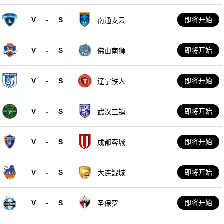
V
-
S
即将开始
南通支云
V
-
S
即将开始
佛山南狮
V
-
S
即将开始
辽宁铁人
V
-
S
即将开始
武汉三镇
V
-
S
即将开始
成都蓉城
V
-
S
即将开始
大连鲲城
V
-
S
即将开始
圣保罗