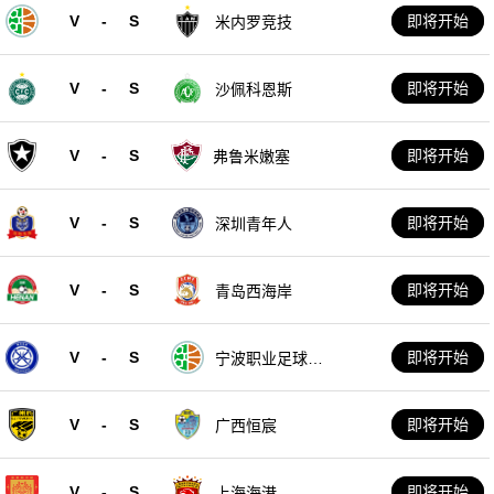
V
-
S
即将开始
米内罗竞技
V
-
S
即将开始
沙佩科恩斯
V
-
S
即将开始
弗鲁米嫩塞
V
-
S
即将开始
深圳青年人
V
-
S
即将开始
青岛西海岸
V
-
S
即将开始
宁波职业足球俱
乐部
V
-
S
即将开始
广西恒宸
V
-
S
即将开始
上海海港