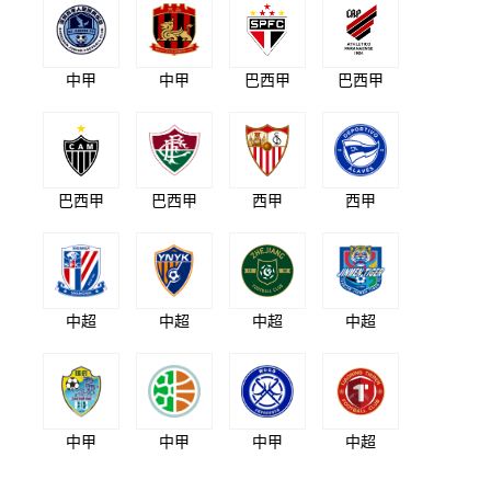
中甲
中甲
巴西甲
巴西甲
巴西甲
巴西甲
西甲
西甲
中超
中超
中超
中超
中甲
中甲
中甲
中超