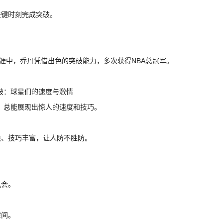
关键时刻完成突破。
涯中，乔丹凭借出色的突破能力，多次获得NBA总冠军。
，总能展现出惊人的速度和技巧。
快、技巧丰富，让人防不胜防。
机会。
空间。