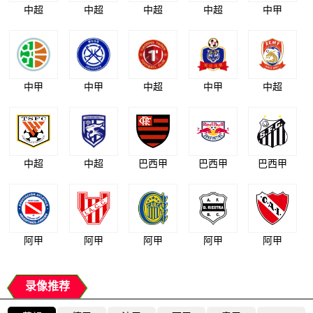
中超
中超
中超
中超
中甲
中甲
中甲
中超
中甲
中超
中超
中超
巴西甲
巴西甲
巴西甲
阿甲
阿甲
阿甲
阿甲
阿甲
录像推荐