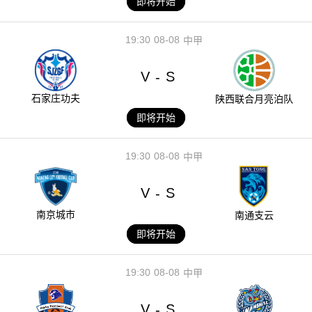
即将开始
19:30
08-08
中甲
V
S
-
石家庄功夫
陕西联合月亮泊队
即将开始
19:30
08-08
中甲
V
S
-
南京城市
南通支云
即将开始
19:30
08-08
中甲
V
S
-