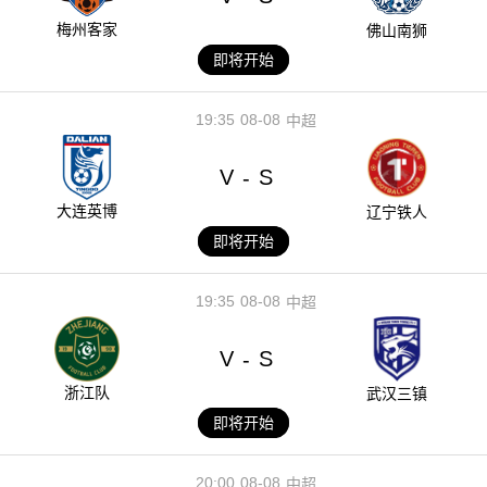
梅州客家
佛山南狮
即将开始
19:35
08-08
中超
V
S
-
大连英博
辽宁铁人
即将开始
19:35
08-08
中超
V
S
-
浙江队
武汉三镇
即将开始
20:00
08-08
中超