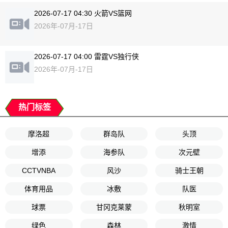
2026-07-17 04:30 火箭VS篮网
2026年-07月-17日
2026-07-17 04:00 雷霆VS独行侠
2026年-07月-17日
热门标签
摩洛超
群岛队
头顶
增添
海参队
次元壁
CCTVNBA
风沙
骑士王朝
体育用品
冰敷
队医
球票
甘冈克莱蒙
秋明室
绿色
森林
激情